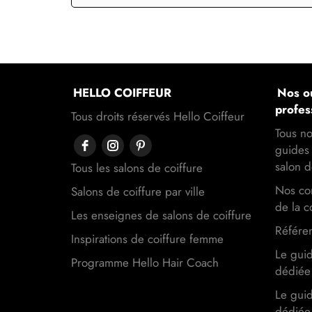
HELLO COIFFEUR
Nos ou
profes
Tous droits réservés Hello Coiffeur
Tous no
guides 
salon d
Tous les salons de coiffure
Nos con
Salons de coiffure par ville
de la c
Les enseignes de salons de coiffure
Référen
Inspirations de coiffure femme
Le gui
Programme Hello Hair Coach
dédiée 
Le gui
dédiée 