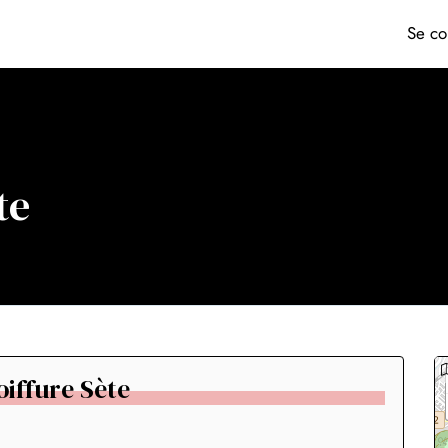
Se co
te
oiffure Sète