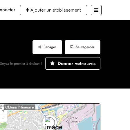
nnecter
Ajouter un établissement
Partager
Sauvegarder
Donner votre avis
Soyez le premier à évaluer !
Obtenir l'itinéraire