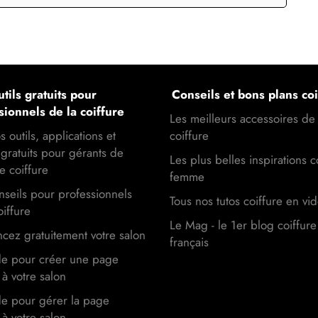
tils gratuits pour
Conseils et bons plans coi
sionnels de la coiffure
Les meilleurs accessoires de
s outils, applications et
coiffure
gratuits pour gérants de
Les plus belles inspirations c
e coiffure
femme
seils pour professionnels
Tous nos tutos coiffure en vi
oiffure
Le Mag - le 1er blog coiffure
cez gratuitement votre salon
français
de pour créer une page
à votre salon
de pour gérer la page
à votre salon