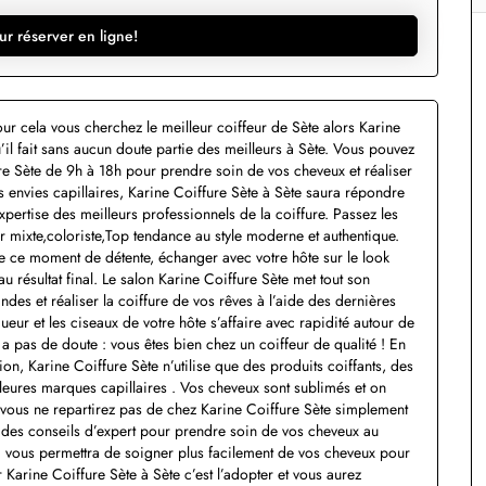
ur réserver en ligne!
ur cela vous cherchez le meilleur coiffeur de Sète alors Karine
u’il fait sans aucun doute partie des meilleurs à Sète. Vous pouvez
ure Sète de 9h à 18h pour prendre soin de vos cheveux et réaliser
s envies capillaires, Karine Coiffure Sète à Sète saura répondre
’expertise des meilleurs professionnels de la coiffure. Passez les
r mixte,coloriste,Top tendance au style moderne et authentique.
de ce moment de détente, échanger avec votre hôte sur le look
 résultat final. Le salon Karine Coiffure Sète met tout son
es et réaliser la coiffure de vos rêves à l’aide des dernières
eur et les ciseaux de votre hôte s’affaire avec rapidité autour de
’y a pas de doute : vous êtes bien chez un coiffeur de qualité ! En
on, Karine Coiffure Sète n’utilise que des produits coiffants, des
res marques capillaires . Vos cheveux sont sublimés et on
s vous ne repartirez pas de chez Karine Coiffure Sète simplement
des conseils d’expert pour prendre soin de vos cheveux au
ela vous permettra de soigner plus facilement de vos cheveux pour
Karine Coiffure Sète à Sète c’est l’adopter et vous aurez