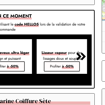
N CE MOMENT
ilisant le
code HELLO5
lors de la validation de votre
commande
eveux ultra léger
Lisseur vapeur
pour des
Liss
gn et puissant
lissages doux et souples
em
fiter
à -50%
Profiter
à -50%
rine Coiffure Sète