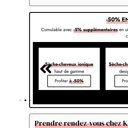
-50% E
Cumulable avec
-5% supplémentaires
en ut
veux 7-en-1
Sèche-cheveux ionique
Sèche-ch
s vos styles
haut de gamme
desi
er
à -50%
Profiter
à -50%
Pro
Prendre rendez-vous chez Ka