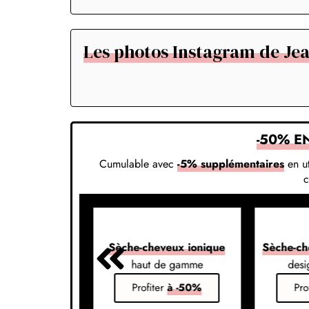
Les photos Instagram de Jea
-50% E
Cumulable avec
-5% supplémentaires
en ut
veux 7-en-1
Sèche-cheveux ionique
Sèche-ch
s vos styles
haut de gamme
desi
er
à -50%
Profiter
à -50%
Pro