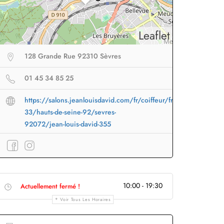
Leaflet
128 Grande Rue 92310 Sèvres
01 45 34 85 25
https://salons.jeanlouisdavid.com/fr/coiffeur/france-
33/hauts-de-seine-92/sevres-
92072/jean-louis-david-355
eur sans fil
facile à
Brosse lissante
pour des
B
10:00 - 19:30
Actuellement fermé !
porter en voyage
lissage ultra rapide
p
Voir Tous Les Horaires
Profiter
à -50%
Profiter
à -50%