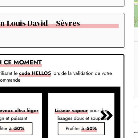
n Louis David – Sèvres
N CE MOMENT
ilisant le
code HELLO5
lors de la validation de votre
commande
eveux ultra léger
Lisseur vapeur
pour des
Liss
gn et puissant
lissages doux et souples
em
fiter
à -50%
Profiter
à -50%