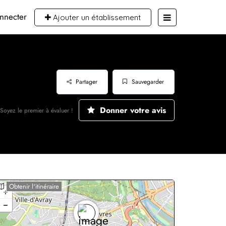
nnecter
Ajouter un établissement
Partager
Sauvegarder
Donner votre avis
Soyez le premier à évaluer !
Obtenir l'itinéraire