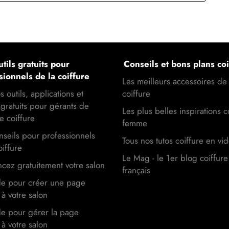
tils gratuits pour
Conseils et bons plans coi
sionnels de la coiffure
Les meilleurs accessoires de
s outils, applications et
coiffure
gratuits pour gérants de
Les plus belles inspirations c
e coiffure
femme
seils pour professionnels
Tous nos tutos coiffure en vi
oiffure
Le Mag - le 1er blog coiffure
cez gratuitement votre salon
français
de pour créer une page
à votre salon
de pour gérer la page
à votre salon