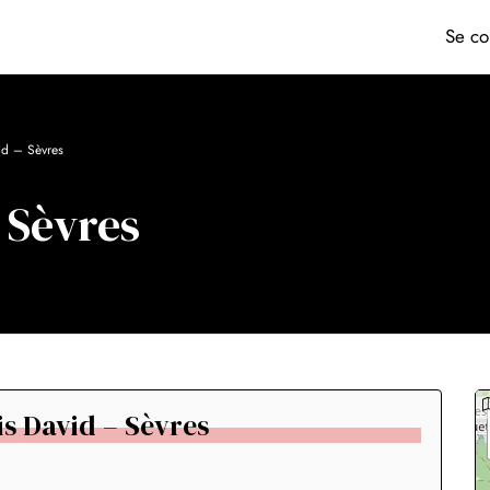
Se co
id – Sèvres
 Sèvres
is David – Sèvres