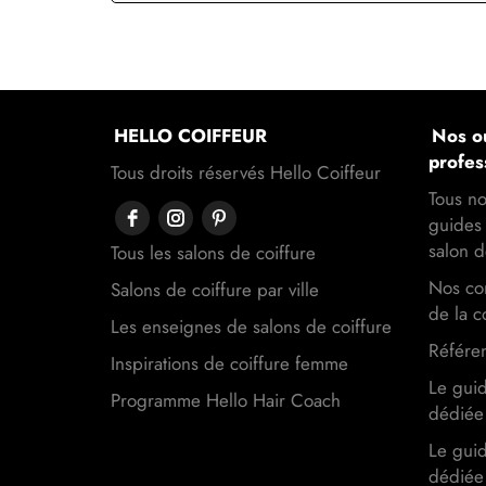
HELLO COIFFEUR
Nos ou
profes
Tous droits réservés Hello Coiffeur
Tous no
guides 
salon d
Tous les salons de coiffure
Nos con
Salons de coiffure par ville
de la c
Les enseignes de salons de coiffure
Référen
Inspirations de coiffure femme
Le gui
Programme Hello Hair Coach
dédiée 
Le gui
dédiée 