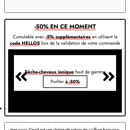
-50% EN CE MOMENT
Cumulable avec
-5% supplémentaires
en utilisant le
code HELLO5
lors de la validation de votre commande
Sèche-cheveux ionique
haut de gamme
S
Profiter
à -50%
Jean Louis David est une chaîne de salons de coiffure française