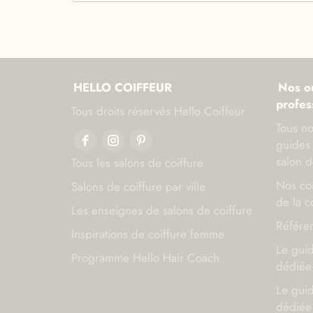
HELLO COIFFEUR
Nos ou
profes
Tous droits réservés Hello Coiffeur
Tous no
guides 
salon d
Tous les salons de coiffure
Nos con
Salons de coiffure par ville
de la c
Les enseignes de salons de coiffure
Référen
Inspirations de coiffure femme
Le gui
Programme Hello Hair Coach
dédiée 
Le gui
dédiée 