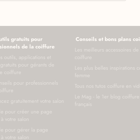
tils gratuits pour
Conseils et bons plans coi
sionnels de la coiffure
Les meilleurs accessoires de
s outils, applications et
coiffure
gratuits pour gérants de
Les plus belles inspirations c
e coiffure
femme
seils pour professionnels
Tous nos tutos coiffure en vi
oiffure
Le Mag - le 1er blog coiffure
cez gratuitement votre salon
français
de pour créer une page
à votre salon
de pour gérer la page
à votre salon