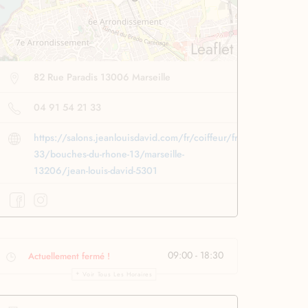
Leaflet
82 Rue Paradis 13006 Marseille
04 91 54 21 33
https://salons.jeanlouisdavid.com/fr/coiffeur/france-
33/bouches-du-rhone-13/marseille-
13206/jean-louis-david-5301
se lissante
pour des
Boucleur automatique
09:00 - 18:30
Actuellement fermé !
ssage ultra rapide
pour boucler facilement
Voir Tous Les Horaires
Profiter
à -50%
Profiter
à -50%