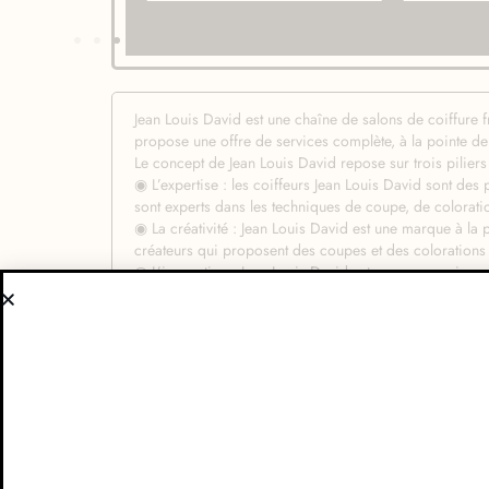
Jean Louis David est une chaîne de salons de coiffure
propose une offre de services complète, à la pointe d
Le concept de Jean Louis David repose sur trois piliers
◉ L’expertise : les coiffeurs Jean Louis David sont des 
sont experts dans les techniques de coupe, de coloratio
◉ La créativité : Jean Louis David est une marque à la 
créateurs qui proposent des coupes et des colorations
◉ L’innovation : Jean Louis David est une marque innov
technologie.
Voici quelques détails supplémentaires sur le concept 
◉ Un accueil personnalisé : les clients sont accueillis p
qui leur conviennent.
◉ Une offre de services complète : Jean Louis David 
classique au lissage brésilien.
◉ Un cadre contemporain : les salons Jean Louis David
chaleureuse et accueillante.
En conclusion, Jean Louis David est une chaîne de salo