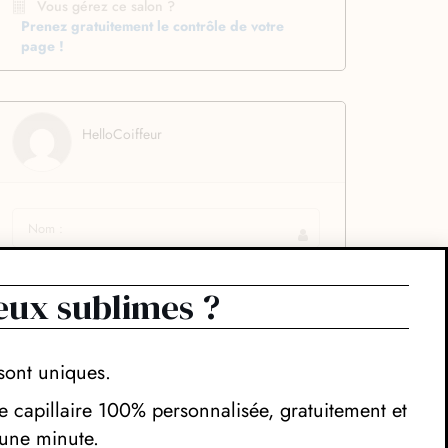
Vous gérez ce salon ?
Prenez gratuitement le contrôle de votre
page !
HelloCoiffeur
eux sublimes ?
sont uniques.
 capillaire 100% personnalisée, gratuitement et
une minute.