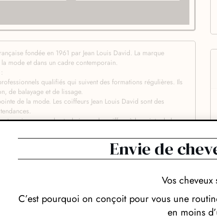
 française fondée en 1961 par Jean Louis David. La marque
e la mode et dans un cadre contemporain.
 :
professionnels qualifiés qui suivent des formations régulières. Ils
n, de balayage et de lissage.
pointe de la mode. Les coiffeurs Jean Louis David sont des
 tendances.
ante qui propose des techniques de coiffure à la pointe de la
des salons de coiffure Jean Louis David :
Envie de chev
ar un coiffeur qui les conseille sur les coupes et les colorations
propose une large gamme de services de coiffure, de la coupe
Vos cheveux 
 sont décorés dans un style moderne et épuré. L’ambiance est
C’est pourquoi on conçoit pour vous une routine
ns de coiffure qui propose une offre de services complète, à la
en moins d’