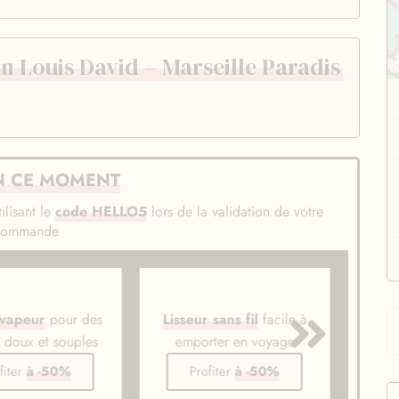
n Louis David – Marseille Paradis
N CE MOMENT
ilisant le
code HELLO5
lors de la validation de votre
commande
 vapeur
pour des
Lisseur sans fil
facile à
Bros
s doux et souples
emporter en voyage
li
fiter
à -50%
Profiter
à -50%