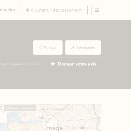
nnecter
Ajouter un établissement
Partager
Sauvegarder
Donner votre avis
Soyez le premier à évaluer !
Obtenir l'itinéraire