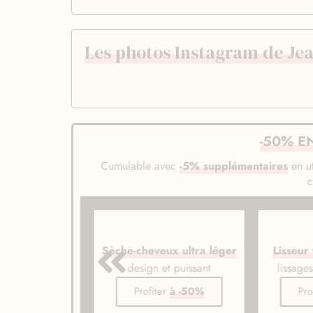
Les photos Instagram de Jea
-50% E
Cumulable avec
-5% supplémentaires
en ut
veux ionique
Sèche-cheveux ultra léger
Lisseur
de gamme
design et puissant
lissage
er
à -50%
Profiter
à -50%
Pro