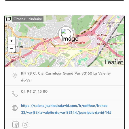
Obtenir l'itinéraire
Leaflet
RN 98 C. Cial Carrefour Grand Var 83160 La Valette-
du-Var
04 94 21 15 80
https://salons.jeanlouisdavid.com/fr/coiffeur/france-
33/var-83/la-valette-du-var-83144/jean-louis-david-145