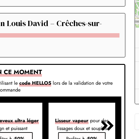
n Louis David – Crêches-sur-
N CE MOMENT
ilisant le
code HELLO5
lors de la validation de votre
commande
eveux ultra léger
Lisseur vapeur
pour des
Liss
gn et puissant
lissages doux et souples
em
fiter
à -50%
Profiter
à -50%