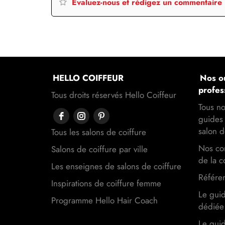
Evaluez-nous et rédigez un commentaire
HELLO COIFFEUR
Nos ou
profes
Tous droits réservés Hello Coiffeur
Tous no
guides 
salon d
Tous les salons de coiffure
Nos con
Salons de coiffure par ville
de la c
Les enseignes de salons de coiffure
Référen
Inspirations de coiffure femme
Le gui
Programme Hello Hair Coach
dédiée 
Le gui