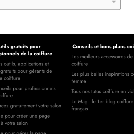
tils gratuits pour
Conseils et bons plans coi
sionnels de la coiffure
Les meilleurs accessoires de
s outils, applications et
coiffure
gratuits pour gérants de
Les plus belles inspirations c
e coiffure
femme
seils pour professionnels
Tous nos tutos coiffure en vi
oiffure
Le Mag - le 1er blog coiffure
cez gratuitement votre salon
français
de pour créer une page
à votre salon
de pour gérer la page