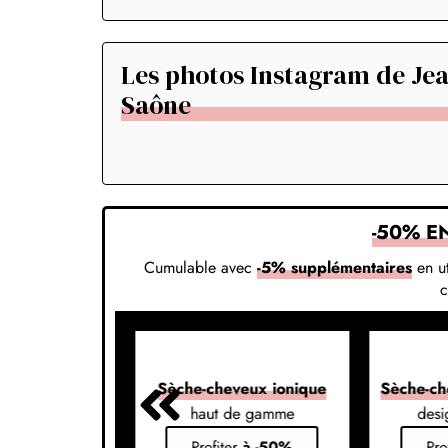
Les photos Instagram de Jea
Saône
-50% E
Cumulable avec
-5% supplémentaires
en ut
veux 7-en-1
Sèche-cheveux ionique
Sèche-ch
s vos styles
haut de gamme
desi
er
à -50%
Profiter
à -50%
Pro