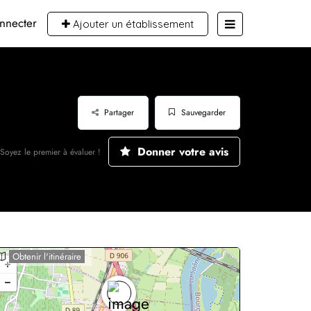
nnecter
Ajouter un établissement
Partager
Sauvegarder
Donner votre avis
Soyez le premier à évaluer !
Obtenir l'itinéraire