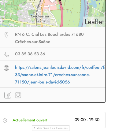
Leaflet
RN 6 C. Cial Les Bouchardes 71680
Crêches-sur-Saône
03 85 36 53 36
https://salons.jeanlouisdavid.com/fr/coiffeur/france-
33/saone-et-loire-71/creches-sur-saone-
71150/jean-louis-david-5056
eur sans fil
facile à
Brosse lissante
pour des
B
09:00 - 19:30
Actuellement ouvert
porter en voyage
lissage ultra rapide
p
Voir Tous Les Horaires
Profiter
à -50%
Profiter
à -50%