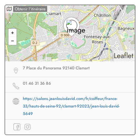
Obtenir l'itinéraire
Leaflet
7 Place du Panorama 92140 Clamart
01 46 31 36 86
https://salons.jeanlouisdavid.com/fr/coiffeur/france-
33/hauts-de-seine-92/clamart-92023/jean-louis-david-
5649