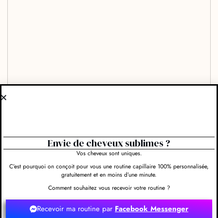
Envie de cheveux sublimes ?
Vos cheveux sont uniques.
C’est pourquoi on conçoit pour vous une routine capillaire 100% personnalisée,
gratuitement et en moins d’une minute.
Comment souhaitez vous recevoir votre routine ?
Evaluez-nous et rédigez un commentaire
Recevoir ma routine par
Facebook Messenger