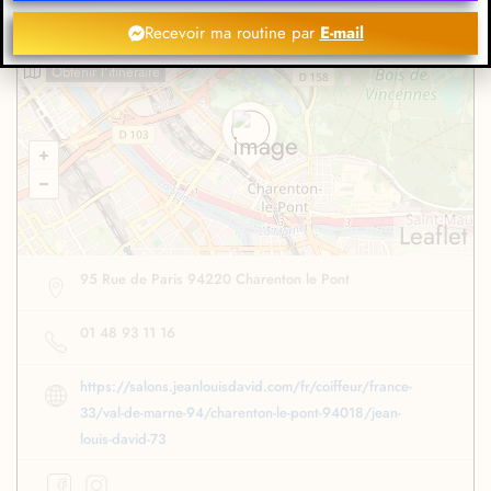
Recevoir ma routine par
E-mail
Obtenir l'itinéraire
Leaflet
95 Rue de Paris 94220 Charenton le Pont
01 48 93 11 16
https://salons.jeanlouisdavid.com/fr/coiffeur/france-
33/val-de-marne-94/charenton-le-pont-94018/jean-
louis-david-73