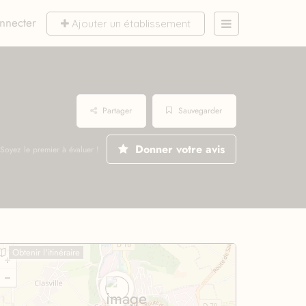
nnecter
Ajouter un établissement
Partager
Sauvegarder
Donner votre avis
Soyez le premier à évaluer !
Obtenir l'itinéraire