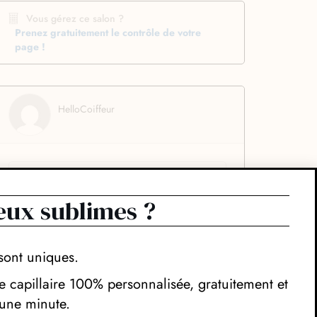
Vous gérez ce salon ?
Prenez gratuitement le contrôle de votre
page !
HelloCoiffeur
eux sublimes ?
sont uniques.
 capillaire 100% personnalisée, gratuitement et
une minute.