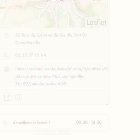
Leaflet
52 Rue du Général de Gaulle 76450
Cany-Barville
02 35 57 10 64
https://salons.jeanlouisdavid.com/fr/coiffeur/france-
33/seine-maritime-76/cany-barville-
76159/jean-louis-david-59
se lissante
pour des
Boucleur automatique
ssage ultra rapide
pour boucler facilement
09:30 - 18:30
Actuellement fermé !
Profiter
à -50%
Profiter
à -50%
Voir Tous Les Horaires