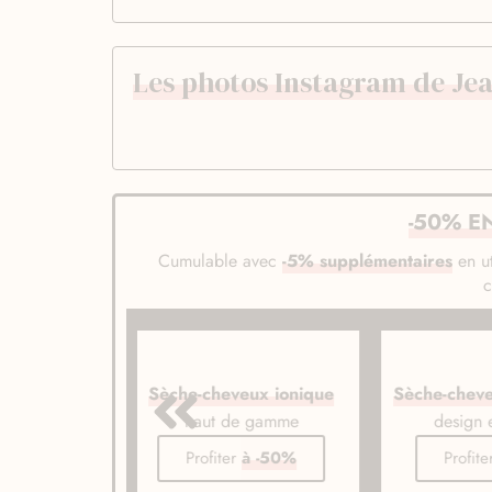
Les photos Instagram de Jea
-50% E
Cumulable avec
-5% supplémentaires
en ut
veux ionique
Sèche-cheveux ultra léger
Lisseur
de gamme
design et puissant
lissage
er
à -50%
Profiter
à -50%
Pro