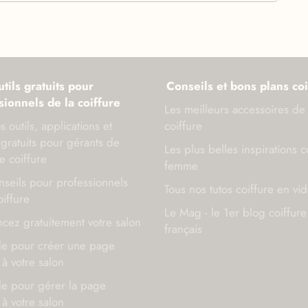
tils gratuits pour
Conseils et bons plans coi
sionnels de la coiffure
Les meilleurs accessoires de
s outils, applications et
coiffure
gratuits pour gérants de
Les plus belles inspirations c
e coiffure
femme
seils pour professionnels
Tous nos tutos coiffure en vi
oiffure
Le Mag - le 1er blog coiffure
cez gratuitement votre salon
français
de pour créer une page
à votre salon
de pour gérer la page
à votre salon