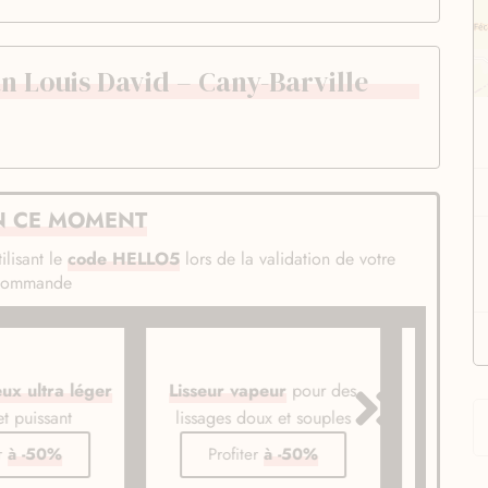
n Louis David – Cany-Barville
N CE MOMENT
ilisant le
code HELLO5
lors de la validation de votre
commande
 vapeur
pour des
Lisseur sans fil
facile à
Bros
s doux et souples
emporter en voyage
li
fiter
à -50%
Profiter
à -50%