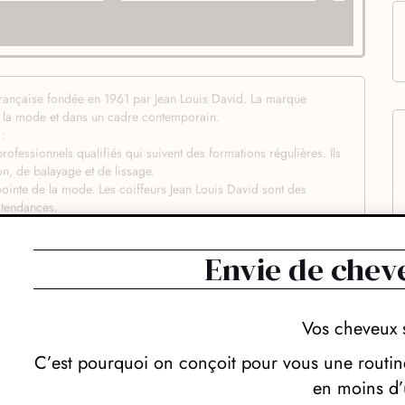
 française fondée en 1961 par Jean Louis David. La marque
e la mode et dans un cadre contemporain.
 :
professionnels qualifiés qui suivent des formations régulières. Ils
n, de balayage et de lissage.
pointe de la mode. Les coiffeurs Jean Louis David sont des
 tendances.
ante qui propose des techniques de coiffure à la pointe de la
Envie de chev
des salons de coiffure Jean Louis David :
ar un coiffeur qui les conseille sur les coupes et les colorations
propose une large gamme de services de coiffure, de la coupe
Vos cheveux 
 sont décorés dans un style moderne et épuré. L’ambiance est
C’est pourquoi on conçoit pour vous une routine
en moins d’
ns de coiffure qui propose une offre de services complète, à la