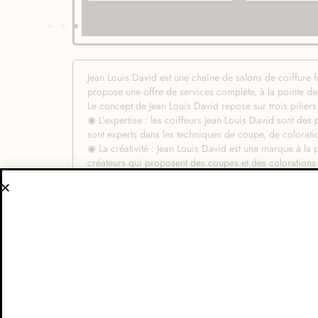
Jean Louis David est une chaîne de salons de coiffure
propose une offre de services complète, à la pointe d
Le concept de Jean Louis David repose sur trois piliers
◉ L’expertise : les coiffeurs Jean Louis David sont des 
sont experts dans les techniques de coupe, de coloratio
◉ La créativité : Jean Louis David est une marque à la 
créateurs qui proposent des coupes et des colorations
◉ L’innovation : Jean Louis David est une marque innov
technologie.
Voici quelques détails supplémentaires sur le concept 
◉ Un accueil personnalisé : les clients sont accueillis p
qui leur conviennent.
◉ Une offre de services complète : Jean Louis David 
classique au lissage brésilien.
◉ Un cadre contemporain : les salons Jean Louis David
chaleureuse et accueillante.
En conclusion, Jean Louis David est une chaîne de salo