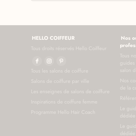
HELLO COIFFEUR
Nos ou
profes
Tous droits réservés Hello Coiffeur
Tous no
guides 
salon d
Tous les salons de coiffure
Nos con
Salons de coiffure par ville
de la c
Les enseignes de salons de coiffure
Référen
Inspirations de coiffure femme
Le gui
Programme Hello Hair Coach
dédiée 
Le gui
dédiée 