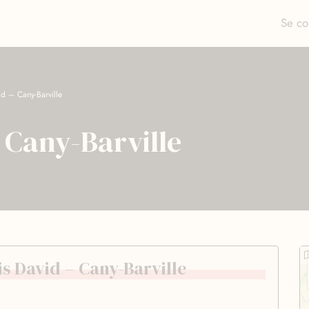
Se co
id – Cany-Barville
 Cany-Barville
is David – Cany-Barville