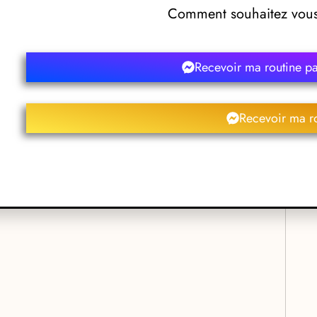
Comment souhaitez vous 
Recevoir ma routine p
Louis David – Cany-Barville
Recevoir ma r