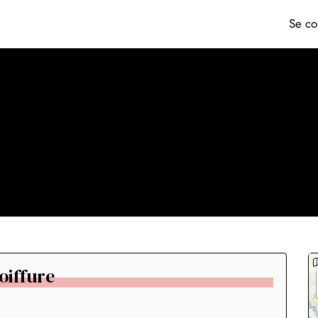
Se co
coiffure