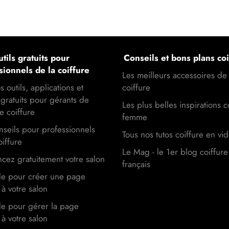
tils gratuits pour
Conseils et bons plans coi
sionnels de la coiffure
Les meilleurs accessoires de
s outils, applications et
coiffure
gratuits pour gérants de
Les plus belles inspirations c
e coiffure
femme
seils pour professionnels
Tous nos tutos coiffure en vi
oiffure
Le Mag - le 1er blog coiffure
cez gratuitement votre salon
français
de pour créer une page
à votre salon
de pour gérer la page
à votre salon