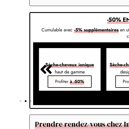
-50% E
Cumulable avec
-5% supplémentaires
en ut
veux 7-en-1
Sèche-cheveux ionique
Sèche-ch
s vos styles
haut de gamme
desi
er
à -50%
Profiter
à -50%
Pro
Prendre rendez-vous chez In