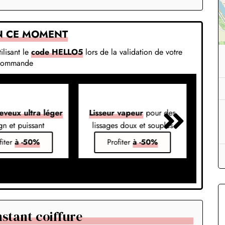
N CE MOMENT
ilisant le
code HELLO5
lors de la validation de votre
commande
eveux ultra léger
Lisseur vapeur
pour des
Liss
gn et puissant
lissages doux et souples
em
fiter
à -50%
Profiter
à -50%
stant coiffure