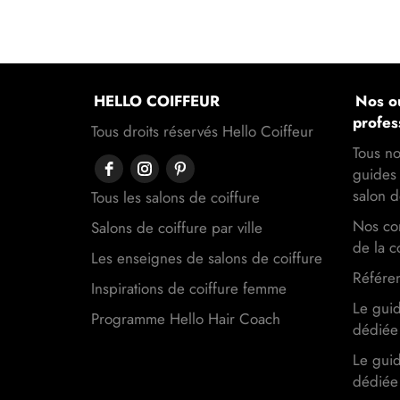
HELLO COIFFEUR
Nos ou
profes
Tous droits réservés Hello Coiffeur
Tous no
guides 
salon d
Tous les salons de coiffure
Nos con
Salons de coiffure par ville
de la c
Les enseignes de salons de coiffure
Référen
Inspirations de coiffure femme
Le gui
Programme Hello Hair Coach
dédiée 
Le gui
dédiée 