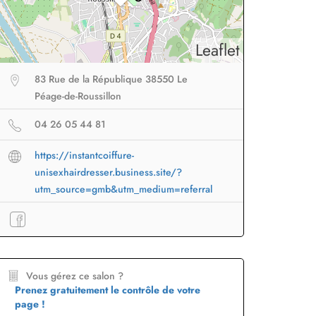
Leaflet
83 Rue de la République 38550 Le
Péage-de-Roussillon
04 26 05 44 81
https://instantcoiffure-
eur sans fil
facile à
Brosse lissante
pour des
B
unisexhairdresser.business.site/?
porter en voyage
lissage ultra rapide
p
utm_source=gmb&utm_medium=referral
Profiter
à -50%
Profiter
à -50%
Vous gérez ce salon ?
Prenez gratuitement le contrôle de votre
page !