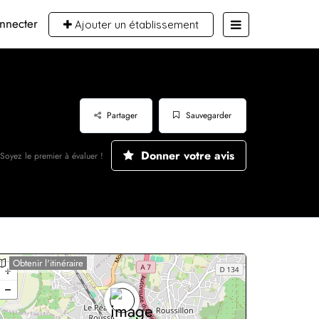
nnecter
Ajouter un établissement
Partager
Sauvegarder
Donner votre avis
Soyez le premier à évaluer !
Obtenir l'itinéraire