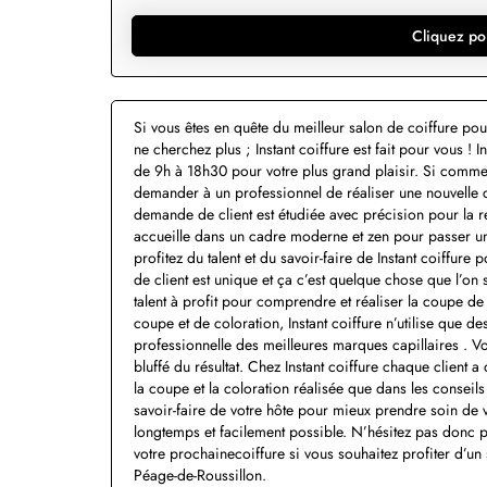
Cliquez po
Si vous êtes en quête du meilleur salon de coiffure pou
ne cherchez plus ; Instant coiffure est fait pour vous ! I
de 9h à 18h30 pour votre plus grand plaisir. Si comm
demander à un professionnel de réaliser une nouvelle co
demande de client est étudiée avec précision pour la réa
accueille dans un cadre moderne et zen pour passer un i
profitez du talent et du savoir-faire de Instant coiffu
de client est unique et ça c’est quelque chose que l’on 
talent à profit pour comprendre et réaliser la coupe d
coupe et de coloration, Instant coiffure n’utilise que
professionnelle des meilleures marques capillaires . V
bluffé du résultat. Chez Instant coiffure chaque client a 
la coupe et la coloration réalisée que dans les conseil
savoir-faire de votre hôte pour mieux prendre soin de v
longtemps et facilement possible. N’hésitez pas donc p
votre prochainecoiffure si vous souhaitez profiter d’un 
Péage-de-Roussillon.