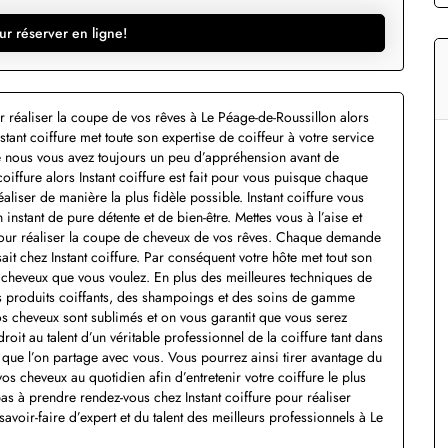
ur réserver en ligne!
r réaliser la coupe de vos rêves à Le Péage-de-Roussillon alors
nstant coiffure met toute son expertise de coiffeur à votre service
e nous vous avez toujours un peu d’appréhension avant de
iffure alors Instant coiffure est fait pour vous puisque chaque
liser de manière la plus fidèle possible. Instant coiffure vous
nstant de pure détente et de bien-être. Mettes vous à l’aise et
re pour réaliser la coupe de cheveux de vos rêves. Chaque demande
sait chez Instant coiffure. Par conséquent votre hôte met tout son
e cheveux que vous voulez. En plus des meilleures techniques de
 des produits coiffants, des shampoings et des soins de gamme
os cheveux sont sublimés et on vous garantit que vous serez
droit au talent d’un véritable professionnel de la coiffure tant dans
s que l’on partage avec vous. Vous pourrez ainsi tirer avantage du
os cheveux au quotidien afin d’entretenir votre coiffure le plus
as à prendre rendez-vous chez Instant coiffure pour réaliser
savoir-faire d’expert et du talent des meilleurs professionnels à Le