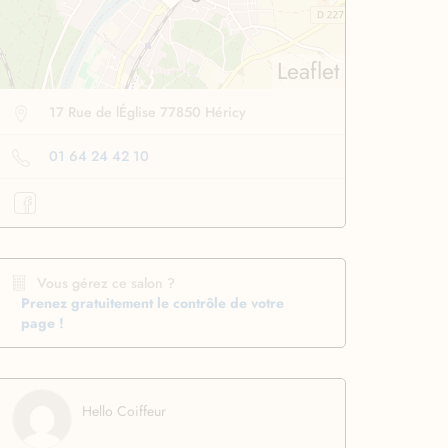
Leaflet
17 Rue de lÉglise 77850 Héricy
01 64 24 42 10
se lissante
pour des
Boucleur automatique
ssage ultra rapide
pour boucler facilement
Profiter
à -50%
Profiter
à -50%
Vous gérez ce salon ?
Prenez gratuitement le contrôle de votre
page !
Hello Coiffeur