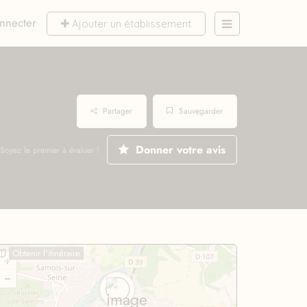
nnecter
Ajouter un établissement
Partager
Sauvegarder
Donner votre avis
Soyez le premier à évaluer !
Obtenir l'itinéraire