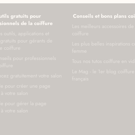
tils gratuits pour
Conseils et bons plans coi
sionnels de la coiffure
Les meilleurs accessoires de
s outils, applications et
coiffure
gratuits pour gérants de
Les plus belles inspirations c
e coiffure
femme
seils pour professionnels
Tous nos tutos coiffure en vi
oiffure
Le Mag - le 1er blog coiffure
cez gratuitement votre salon
français
de pour créer une page
à votre salon
de pour gérer la page
à votre salon