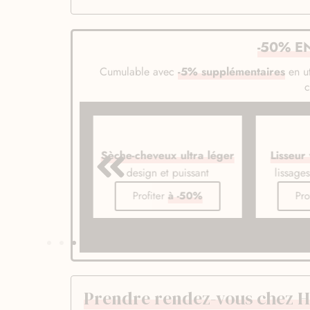
-50% E
Cumulable avec
-5% supplémentaires
en ut
veux ionique
Sèche-cheveux ultra léger
Lisseur
de gamme
design et puissant
lissage
er
à -50%
Profiter
à -50%
Pro
Prendre rendez-vous chez Ha