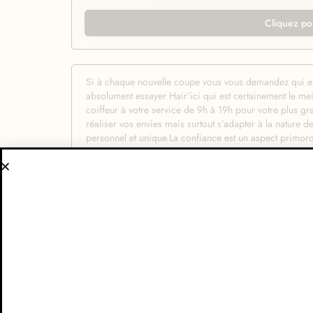
Cliquez po
Si à chaque nouvelle coupe vous vous demandez qui est 
absolument essayer Hair’ici qui est certainement le meil
coiffeur à votre service de 9h à 19h pour votre plus gra
réaliser vos envies mais surtout s’adapter à la nature 
personnel et unique.La confiance est un aspect primordi
qu’on sait faire chez Hair’ici : vous mettre en confian
envies de nouvelles coupe de cheveux et de nouveau loo
à son savoir-faire professionnel. Que vous preniez ren
techniques votre hôte saura réaliser la moindre de vos 
vos hôtes de Hair’ici mettent aussi à profit les meill
de client. Résultat garanti ! Plus qu’une simple coiffure
ensemble de conseils pour mieux entretenir ses cheveux
Essayer Hair’ici à Héricy c’est l’adopter et vous ne po
rendez-vous. Satisfaction garantie !