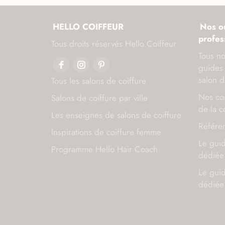
HELLO COIFFEUR
Nos ou
profes
Tous droits réservés Hello Coiffeur
Tous no
guides 
salon d
Tous les salons de coiffure
Nos con
Salons de coiffure par ville
de la c
Les enseignes de salons de coiffure
Référen
Inspirations de coiffure femme
Le gui
Programme Hello Hair Coach
dédiée 
Le gui
dédiée 