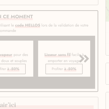
N CE MOMENT
ilisant le
code HELLO5
lors de la validation de votre
commande
 vapeur
pour des
Lisseur sans fil
facile à
Bros
s doux et souples
emporter en voyage
li
fiter
à -50%
Profiter
à -50%
ir’ici