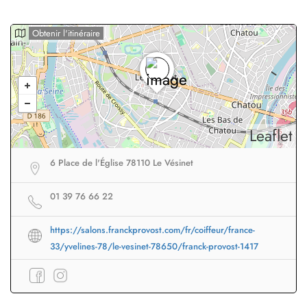
Obtenir l'itinéraire
Leaflet
6 Place de l'Église 78110 Le Vésinet
01 39 76 66 22
https://salons.franckprovost.com/fr/coiffeur/france-
33/yvelines-78/le-vesinet-78650/franck-provost-1417