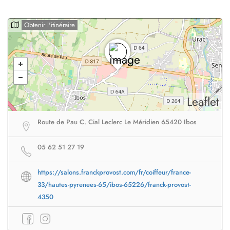
Obtenir l'itinéraire
Leaflet
Route de Pau C. Cial Leclerc Le Méridien 65420 Ibos
05 62 51 27 19
https://salons.franckprovost.com/fr/coiffeur/france-
33/hautes-pyrenees-65/ibos-65226/franck-provost-
4350