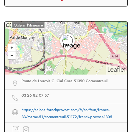
Obtenir l'itinéraire
Leaflet
Route de Louvois C. Cial Cora 51350 Cormontreuil
03 26 82 07 57
https://salons.franckprovost.com/fr/coiffeur/france-
33/marne-51/cormontreuil-51172/franck-provost-1305