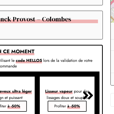
anck Provost – Colombes
N CE MOMENT
ilisant le
code HELLO5
lors de la validation de votre
commande
eveux ultra léger
Lisseur vapeur
pour des
Liss
gn et puissant
lissages doux et souples
em
fiter
à -50%
Profiter
à -50%