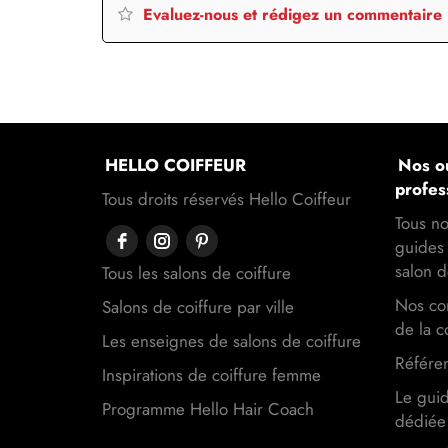
Evaluez-nous et rédigez un commentaire
HELLO COIFFEUR
Nos ou
profes
Tous droits réservés Hello Coiffeur
Tous no
guides 
salon d
Tous les salons de coiffure
Nos con
Salons de coiffure par ville
de la c
Les enseignes de salons de coiffure
Référen
Inspirations de coiffure femme
Le gui
Programme Hello Hair Coach
dédiée 