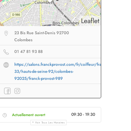
Leaflet
23 Bis Rue Saint-Denis 92700
Colombes
01 47 81 93 88
https://salons.franckprovost.com/fr/coiffeur/france-
33/hauts-de-seine-92/colombes-
92025/franck-provost-989
eur sans fil
facile à
Brosse lissante
pour des
B
porter en voyage
lissage ultra rapide
p
09:30 - 19:30
Actuellement ouvert
Profiter
à -50%
Profiter
à -50%
Voir Tous Les Horaires