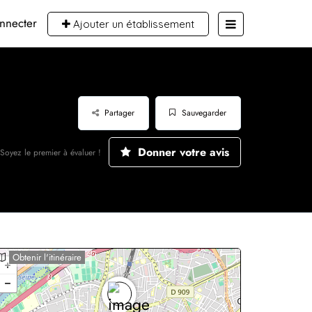
nnecter
Ajouter un établissement
Partager
Sauvegarder
Donner votre avis
Soyez le premier à évaluer !
Obtenir l'itinéraire