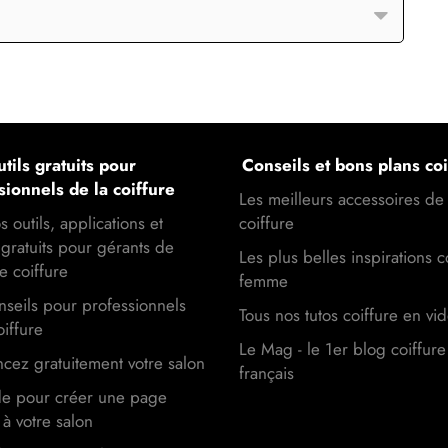
tils gratuits pour
Conseils et bons plans coi
sionnels de la coiffure
Les meilleurs accessoires de
s outils, applications et
coiffure
gratuits pour gérants de
Les plus belles inspirations c
e coiffure
femme
seils pour professionnels
Tous nos tutos coiffure en vi
oiffure
Le Mag - le 1er blog coiffure
cez gratuitement votre salon
français
de pour créer une page
à votre salon