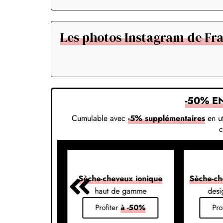
Les photos Instagram de Fr
-50% E
Cumulable avec
-5% supplémentaires
en ut
veux 7-en-1
Sèche-cheveux ionique
Sèche-ch
s vos styles
haut de gamme
desi
er
à -50%
Profiter
à -50%
Pro