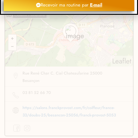
Recevoir ma routine par
E-mail
Obtenir l'itinéraire
Leaflet
Rue René Char C. Cial Chateaufarine 25000
Besançon
03 81 52 66 70
https://salons.franckprovost.com/fr/coiffeur/france-
33/doubs-25/besancon-25056/franck-provost-5053