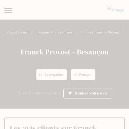
Page d'accueil
Enseigne - Franck Provost
Franck Provost – Besançon
Franck Provost – Besançon
Sauvegarder
Partager
Donner votre avis
Soyez le premier à évaluer !
Les avis clients sur Franck