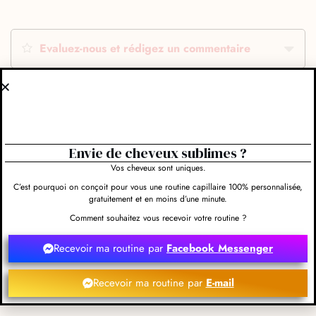
Evaluez-nous et rédigez un commentaire
Obtenir l'itinéraire
Envie de cheveux sublimes ?
Vos cheveux sont uniques.
C’est pourquoi on conçoit pour vous une routine capillaire 100% personnalisée,
gratuitement et en moins d’une minute.
Leaflet
Comment souhaitez vous recevoir votre routine ?
14 Rue Auguste Moutie 78120 Rambouillet
Recevoir ma routine par
Facebook Messenger
01 30 59 05 77
Recevoir ma routine par
E-mail