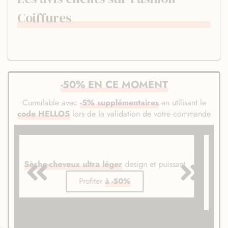
Coiffures
-50% EN CE MOMENT
Cumulable avec
-5% supplémentaires
en utilisant le
code HELLO5
lors de la validation de votre commande
uissant
Lisseur vapeur
pour des lissages doux et
souples
Profiter
à -50%