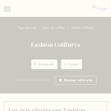
Page d'accueil
Salon de coiffure
Fashion Coiffures
Fashion Coiffures
Sauvegarder
Partager
Donner votre avis
Soyez le premier à évaluer !
Les avis clients sur Fashion