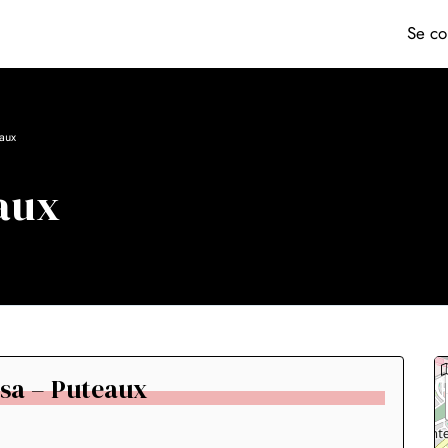
Se co
aux
eaux
alsa – Puteaux