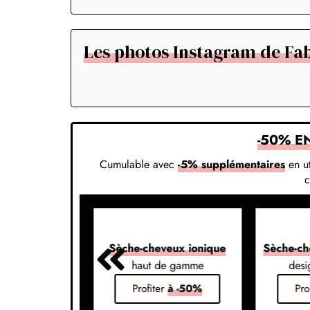
Les photos Instagram de Fab
-50% E
Cumulable avec
-5% supplémentaires
en ut
veux 7-en-1
Sèche-cheveux ionique
Sèche-ch
s vos styles
haut de gamme
desi
er
à -50%
Profiter
à -50%
Pro