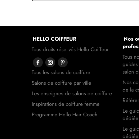
HELLO COIFFEUR
Nos ou
profes
Tous droits réservés Hello Coiffeur
Tous no
guides 
salon d
Tous les salons de coiffure
Nos con
Salons de coiffure par ville
de la c
Les enseignes de salons de coiffure
Référen
Inspirations de coiffure femme
Le gui
Programme Hello Hair Coach
dédiée 
Le gui
dédiée 