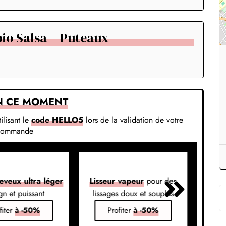
io Salsa – Puteaux
N CE MOMENT
ilisant le
code HELLO5
lors de la validation de votre
commande
eveux ultra léger
Lisseur vapeur
pour des
Liss
gn et puissant
lissages doux et souples
em
fiter
à -50%
Profiter
à -50%