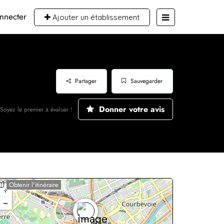
nnecter
Ajouter un établissement
Partager
Sauvegarder
Donner votre avis
Soyez le premier à évaluer !
Obtenir l'itinéraire