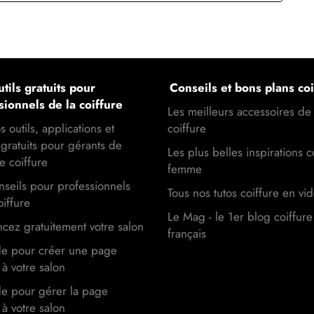
tils gratuits pour
Conseils et bons plans coi
sionnels de la coiffure
Les meilleurs accessoires de
s outils, applications et
coiffure
gratuits pour gérants de
Les plus belles inspirations c
e coiffure
femme
seils pour professionnels
Tous nos tutos coiffure en vi
oiffure
Le Mag - le 1er blog coiffure
cez gratuitement votre salon
français
de pour créer une page
à votre salon
de pour gérer la page
à votre salon