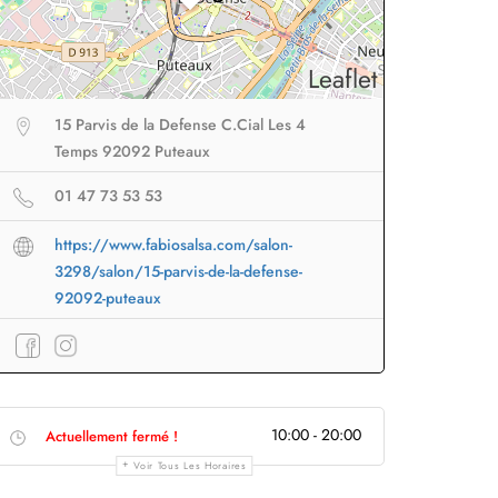
Leaflet
15 Parvis de la Defense C.Cial Les 4
Temps 92092 Puteaux
01 47 73 53 53
https://www.fabiosalsa.com/salon-
3298/salon/15-parvis-de-la-defense-
92092-puteaux
eur sans fil
facile à
Brosse lissante
pour des
B
porter en voyage
lissage ultra rapide
p
10:00 - 20:00
Actuellement fermé !
Profiter
à -50%
Profiter
à -50%
Voir Tous Les Horaires