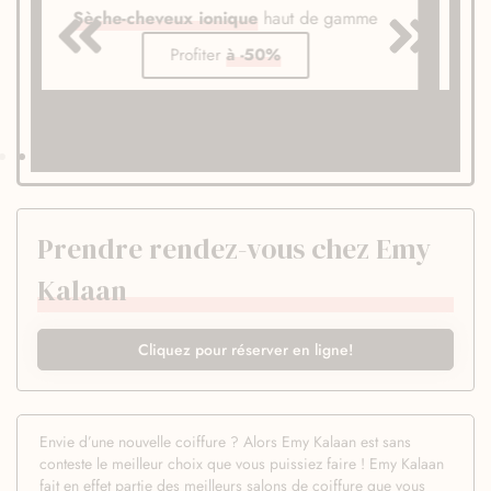
e
Sèche-cheveux ultra léger
design et puissant
Profiter
à -50%
Prendre rendez-vous chez Emy
Kalaan
Cliquez pour réserver en ligne!
Envie d’une nouvelle coiffure ? Alors Emy Kalaan est sans
conteste le meilleur choix que vous puissiez faire ! Emy Kalaan
fait en effet partie des meilleurs salons de coiffure que vous