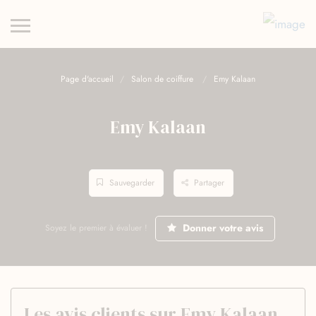
Page d'accueil
Salon de coiffure
Emy Kalaan
Emy Kalaan
Sauvegarder
Partager
Donner votre avis
Soyez le premier à évaluer !
Les avis clients sur Emy Kalaan