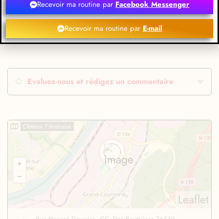
Recevoir ma routine par
Facebook Messenger
Recevoir ma routine par
E-mail
Evaluez-nous et rédigez un commentaire
Obtenir l'itinéraire
Leaflet
Rue Honoré Daumier - CC. Des Bouttières 76530