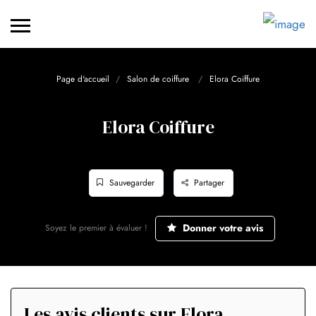
Page d'accueil
Salon de coiffure
Elora Coiffure
Elora Coiffure
Sauvegarder
Partager
Donner votre avis
Soyez le premier à évaluer !
Les avis clients sur Elora