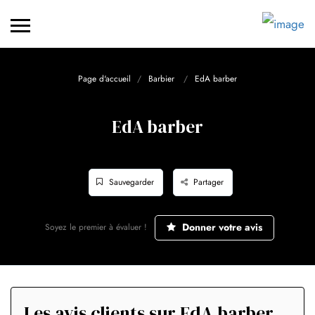
Page d'accueil
Barbier
EdA barber
EdA barber
Sauvegarder
Partager
Donner votre avis
Soyez le premier à évaluer !
Les avis clients sur EdA barber