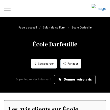
Page d'accueil
Salon de coiffure
École Darfeuille
École Darfeuille
Sauvegarder
Partager
Donner votre avis
Soyez le premier à évaluer !
Les avis clients sur École