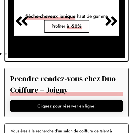
Sèche-cheveux ionique
haut de gamme
S
Profiter
à -50%
Prendre rendez-vous chez Duo
Coiffure – Joigny
Cliquez pour réserver en ligne!
Vous êtes à la recherche d’un salon de coiffure de talent à