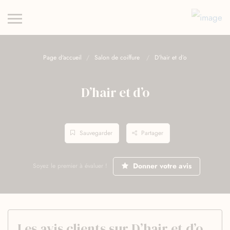
Page d'accueil
Salon de coiffure
D’hair et d’o
D’hair et d’o
Sauvegarder
Partager
Donner votre avis
Soyez le premier à évaluer !
Les avis clients sur D’hair et d’o