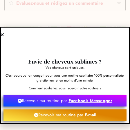
Evaluez-nous et rédigez un commentaire
Obtenir l'itinéraire
Envie de cheveux sublimes ?
Vos cheveux sont uniques.
Leaflet
C’est pourquoi on conçoit pour vous une routine capillaire 100% personnalisée,
gratuitement et en moins d’une minute.
9 bis Chemin de Barbicadge 33610 Canéjan
Comment souhaitez vous recevoir votre routine ?
05 56 75 54 85
Recevoir ma routine par
Facebook Messenger
https://www.dhairetdo-coiffeur-canejan.fr/
Recevoir ma routine par
E-mail