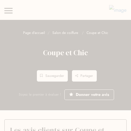
Page d'accueil
Salon de coiffure
Coupe et Chic
Coupe et Chic
Sauvegarder
Partager
Donner votre avis
Soyez le premier à évaluer !
Les avis clients sur Coupe et