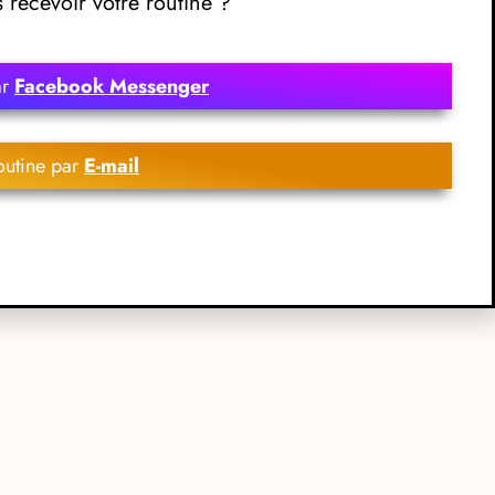
recevoir votre routine ?
ar
Facebook Messenger
outine par
E-mail