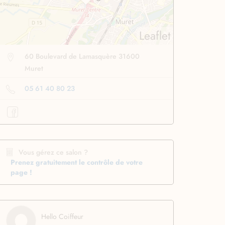
Leaflet
60 Boulevard de Lamasquère 31600
Muret
05 61 40 80 23
se lissante
pour des
Boucleur automatique
ssage ultra rapide
pour boucler facilement
Profiter
à -50%
Profiter
à -50%
Vous gérez ce salon ?
Prenez gratuitement le contrôle de votre
page !
Hello Coiffeur