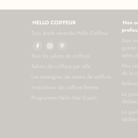
HELLO COIFFEUR
Nos ou
profes
Tous droits réservés Hello Coiffeur
Tous no
guides 
salon d
Tous les salons de coiffure
Nos con
Salons de coiffure par ville
de la c
Les enseignes de salons de coiffure
Référen
Inspirations de coiffure femme
Le gui
Programme Hello Hair Coach
dédiée 
Le gui
dédiée 