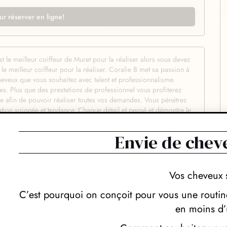
ur réserver en ligne!
le meilleur coiffeur de Muret pour la réaliser alors vous devez
e meilleur coiffeur pour la réaliser. Coralie B met sa passion à
heveux que vous souhaitez avec talent et professionnalisme.
s. Plus que des prestations de professionnel vous profiterez
fure afin de pouvoir réaliser toutes vos demandes. Vous pénétrez
ation soignée et tendance. Chaque détail et pensé et démontre le
répondre aux souhaits de tous les clients grâce à son savoir-faire
couleur ou des prestations plus techniques votre hôte saura
Envie de chev
nd plaisir. Afin de vous proposer le plus haut niveau de qualité
s, soins, et shampoings de gamme professionnelle des meilleures
pertise d’un véritable professionnel de la coiffure tant dans la
ue l’on partage avec vous. Vous pourrez ainsi tirer avantage du
Vos cheveux 
os cheveux au quotidien afin d’entretenir votre coiffure le plus
pe qui vous fait de l’oeil, Coralie B saura la réaliser avec
C’est pourquoi on conçoit pour vous une routine
servez.
en moins d’