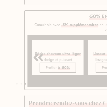
-50% E
Cumulable avec
-5% supplémentaires
en ut
veux ionique
Sèche-cheveux ultra léger
Lisseur
de gamme
design et puissant
lissage
er
à -50%
Profiter
à -50%
Pro
Prendre rendez-vous chez C