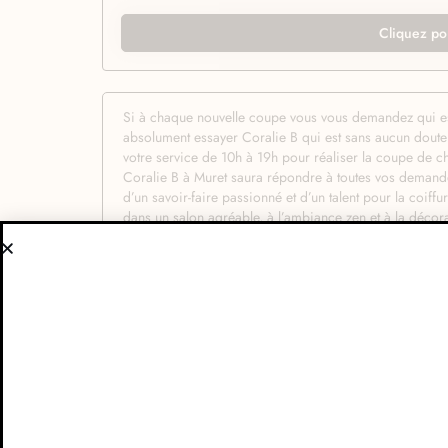
Cliquez po
Si à chaque nouvelle coupe vous vous demandez qui est 
absolument essayer Coralie B qui est sans aucun doute l
votre service de 10h à 19h pour réaliser la coupe de c
Coralie B à Muret saura répondre à toutes vos demande
d’un savoir-faire passionné et d’un talent pour la coif
dans un salon agréable, à l’ambiance zen et à la décor
professionnalisme de l’équipe du salon. Coralie B sait 
professionnel. Que vous réserviez pour une coupe, une 
réaliser le moindre de vos souhaits pour votre plus gra
possible Coralie B n’utilise que des produits coiffant
marques. Chez Coralie B chaque client bénéficie de l’ex
coupe et la coloration réalisée que dans les conseils q
savoir-faire de votre hôte pour mieux prendre soin de v
longtemps et facilement possible. Quelle que soit la cou
passion et professionnalisme, alors n’hésitez plus et ré