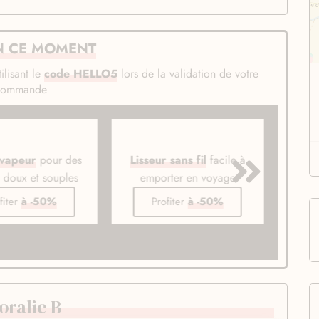
N CE MOMENT
ilisant le
code HELLO5
lors de la validation de votre
commande
 vapeur
pour des
Lisseur sans fil
facile à
Bros
s doux et souples
emporter en voyage
li
fiter
à -50%
Profiter
à -50%
oralie B