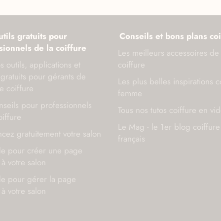
tils gratuits pour
Conseils et bons plans coi
sionnels de la coiffure
Les meilleurs accessoires de
s outils, applications et
coiffure
gratuits pour gérants de
Les plus belles inspirations c
e coiffure
femme
seils pour professionnels
Tous nos tutos coiffure en vi
oiffure
Le Mag - le 1er blog coiffure
cez gratuitement votre salon
français
de pour créer une page
à votre salon
de pour gérer la page
à votre salon