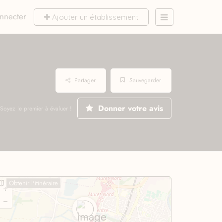
nnecter
Ajouter un établissement
Partager
Sauvegarder
Donner votre avis
Soyez le premier à évaluer !
Obtenir l'itinéraire