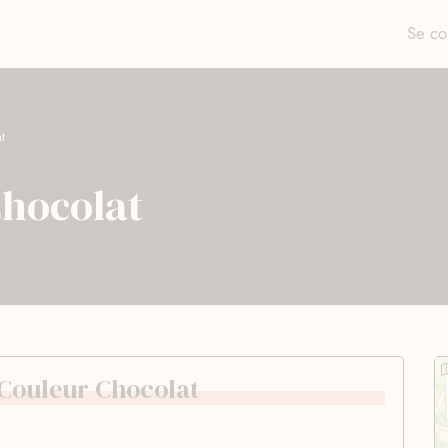
Se co
t
Chocolat
e Couleur Chocolat