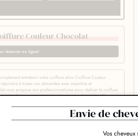
oiffure Couleur Chocolat
ur réserver en ligne!
implement entretenir votre coiffure alors Coiffure Couleur
r répondre à toutes vos demandes avec expertise et
at vous propose son professionnalisme pour réaliser la coiffure
ocolat à Lédignan saura répondre à toutes vos demandes. Plus que
voir-faire passionné et d’un talent pour la coiffure pour pouvoir
itale entre un coiffeur et chacun de ses clients. C’est justement
Envie de chev
us mettre en confiance. Vous serez ainsi parfaitement à l’aise
 et de nouveau look. Chez Coiffure Couleur Chocolat on sait
les soient. Surtout on fait profiter aux clients des dernières
Vos cheveux 
 hauteur de vos attentes. Votre nouvelle coiffure sera en outre