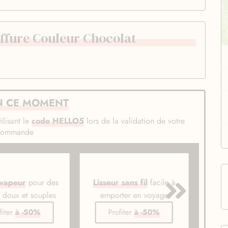
iffure Couleur Chocolat
N CE MOMENT
ilisant le
code HELLO5
lors de la validation de votre
commande
 vapeur
pour des
Lisseur sans fil
facile à
Bros
s doux et souples
emporter en voyage
li
fiter
à -50%
Profiter
à -50%