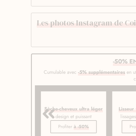
Les photos Instagram de Co
-50% E
Cumulable avec
-5% supplémentaires
en ut
veux ionique
Sèche-cheveux ultra léger
Lisseur
de gamme
design et puissant
lissage
er
à -50%
Profiter
à -50%
Pro