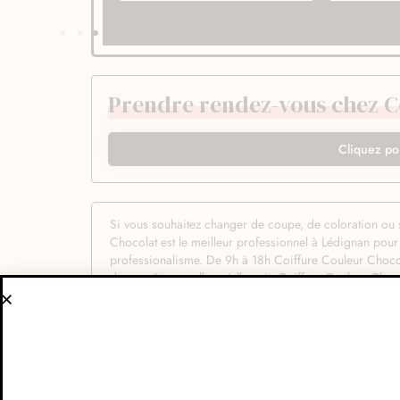
Prendre rendez-vous chez C
Cliquez po
Si vous souhaitez changer de coupe, de coloration ou s
Chocolat est le meilleur professionnel à Lédignan pou
professionalisme. De 9h à 18h Coiffure Couleur Chocol
de vos rêves quelle qu’elle soit. Coiffure Couleur Ch
des prestations de professionnel vous profiterez d’un sa
réaliser toutes vos envies.La confiance est un chose cap
ce qu’on sait faire chez Coiffure Couleur Chocolat : vo
pour décrire vos envies de nouvelles coupe de cheveux
répondre aux demandes de tous les clients, quelles qu’el
techniques de coupe afin de vous offrir un résultat à la