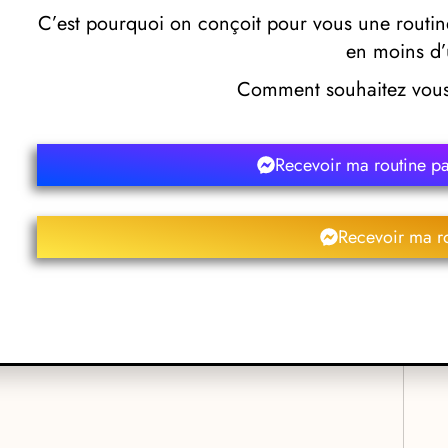
 shampoings et soins utilisés par Coiffure Couleur Chocolat. En
C’est pourquoi on conçoit pour vous une routine
leures produits afin de magnifier vos cheveux et de leur offrir plus
Coiffure Couleur Chocolat propose aussi à chaque client qui le
en moins d’
oin ses cheveux et sa coiffure ou sa couleur le plus longtemps
dignan pour réaliser la coiffure de vos rêves est donc sans aucun
Comment souhaitez vous 
vos demandes, vous conseiller au mieux et mettre talent et
des résultats.
Recevoir ma routine p
fure Couleur Chocolat
Recevoir ma r