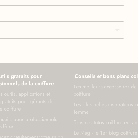
tils gratuits pour
Conseils et bons plans coi
sionnels de la coiffure
Les meilleurs accessoires de
s outils, applications et
coiffure
gratuits pour gérants de
Les plus belles inspirations c
e coiffure
femme
seils pour professionnels
Tous nos tutos coiffure en vi
oiffure
Le Mag - le 1er blog coiffure
cez gratuitement votre salon