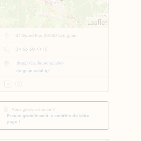
Leaflet
21 Grand Rue 30350 Lédignan
04 66 60 41 15
https://couleur-chocolat-
ledignan.ecoif.fr/
Vous gérez ce salon ?
se lissante
pour des
Boucleur automatique
Prenez gratuitement le contrôle de votre
ssage ultra rapide
pour boucler facilement
page !
Profiter
à -50%
Profiter
à -50%