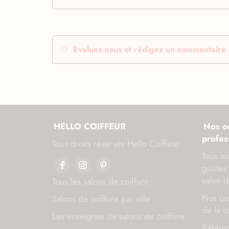
Evaluez-nous et rédigez un commentaire
HELLO COIFFEUR
Nos ou
profes
Tous droits réservés Hello Coiffeur
Tous no
guides 
salon d
Tous les salons de coiffure
Nos con
Salons de coiffure par ville
de la c
Les enseignes de salons de coiffure
Référen