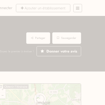
nnecter
Ajouter un établissement
Partager
Sauvegarder
Donner votre avis
Soyez le premier à évaluer !
Obtenir l'itinéraire