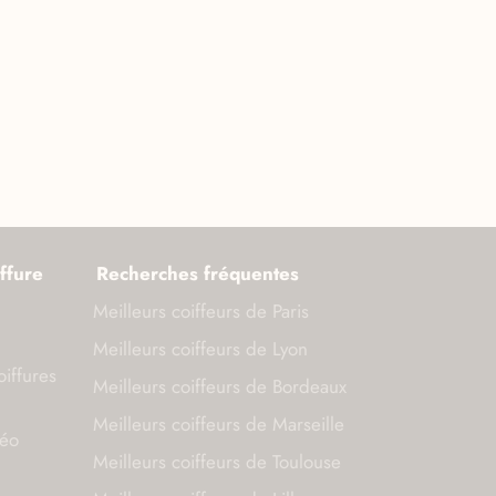
ffure
Recherches fréquentes
Meilleurs coiffeurs de Paris
Meilleurs coiffeurs de Lyon
oiffures
Meilleurs coiffeurs de Bordeaux
Meilleurs coiffeurs de Marseille
déo
Meilleurs coiffeurs de Toulouse