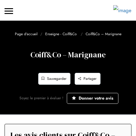
Page d'accueil
Enseigne - Coiff&Co
Coiff&Co – Marignane
Coiff&Co – Marignane
Sauvegarder
Partager
Donner votre avis
Soyez le premier à évaluer !
Les avis clients sur Coiff&Co –