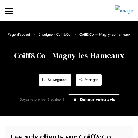
Page d'accueil
Enseigne - Coiff&Co
Coiff&Co – Magny-les-Hameaux
Coiff&Co – Magny-les-Hameaux
Sauvegarder
Partager
Donner votre avis
Soyez le premier à évaluer !
Les avis clients sur Coiff&Co –