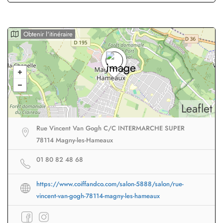
Obtenir l'itinéraire
Leaflet
Rue Vincent Van Gogh C/C INTERMARCHE SUPER
78114 Magny-les-Hameaux
01 80 82 48 68
https://www.coiffandco.com/salon-5888/salon/rue-
vincent-van-gogh-78114-magny-les-hameaux