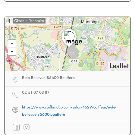
Obtenir l'itinéraire
Leaflet
E de Bellevue 85600 Bouffere
02 51 07 03 87
https://www.coiffandco.com/salon-4629/coiffeur/e-de-
bellevue-85600-bouffere