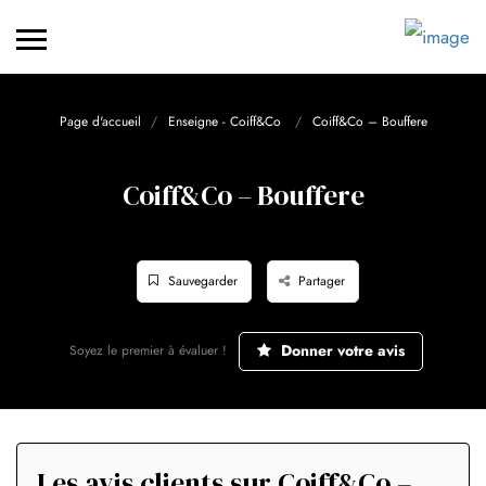
Page d'accueil
Enseigne - Coiff&Co
Coiff&Co – Bouffere
Coiff&Co – Bouffere
Sauvegarder
Partager
Donner votre avis
Soyez le premier à évaluer !
Les avis clients sur Coiff&Co –