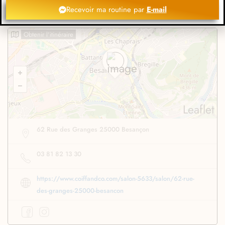
Recevoir ma routine par
E-mail
Obtenir l'itinéraire
Leaflet
62 Rue des Granges 25000 Besançon
03 81 82 13 30
https://www.coiffandco.com/salon-5633/salon/62-rue-
des-granges-25000-besancon