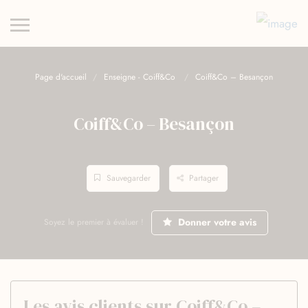
Page d'accueil
Enseigne - Coiff&Co
Coiff&Co – Besançon
Coiff&Co – Besançon
Sauvegarder
Partager
Donner votre avis
Soyez le premier à évaluer !
Les avis clients sur Coiff&Co –