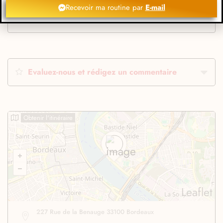
Recevoir ma routine par
E-mail
Evaluez-nous et rédigez un commentaire
Obtenir l'itinéraire
Leaflet
227 Rue de la Benauge 33100 Bordeaux