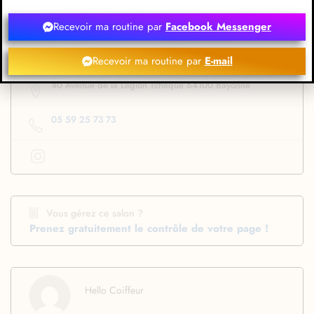
Recevoir ma routine par
Facebook Messenger
Leaflet
Recevoir ma routine par
E-mail
40 Avenue de la Légion Tchèque 64100 Bayonne
05 59 25 73 73
Vous gérez ce salon ?
Prenez gratuitement le contrôle de votre page !
Hello Coiffeur