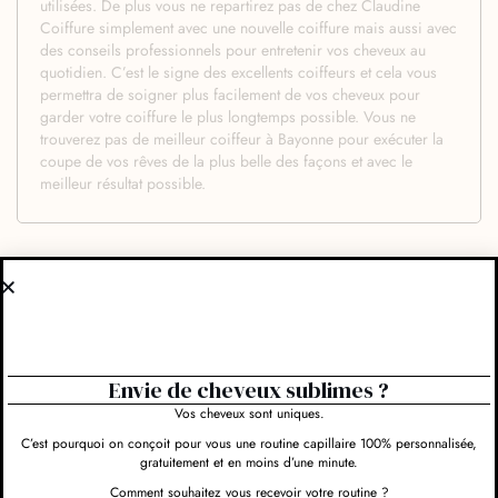
utilisées. De plus vous ne repartirez pas de chez Claudine
Coiffure simplement avec une nouvelle coiffure mais aussi avec
des conseils professionnels pour entretenir vos cheveux au
quotidien. C’est le signe des excellents coiffeurs et cela vous
permettra de soigner plus facilement de vos cheveux pour
garder votre coiffure le plus longtemps possible. Vous ne
trouverez pas de meilleur coiffeur à Bayonne pour exécuter la
coupe de vos rêves de la plus belle des façons et avec le
meilleur résultat possible.
Evaluez-nous et rédigez un commentaire
Envie de cheveux sublimes ?
Vos cheveux sont uniques.
Obtenir l'itinéraire
C’est pourquoi on conçoit pour vous une routine capillaire 100% personnalisée,
gratuitement et en moins d’une minute.
Comment souhaitez vous recevoir votre routine ?