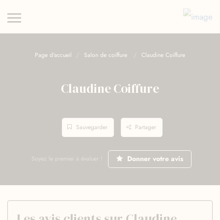
Page d'accueil
Salon de coiffure
Claudine Coiffure
Claudine Coiffure
Sauvegarder
Partager
Donner votre avis
Soyez le premier à évaluer !
Les avis clients sur Claudine