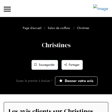
Page d'accueil
Salon de coiffure
Christines
Christines
Sauvegarder
Partager
Donner votre avis
Soyez le premier à évaluer !
Les avis clients sur Christines