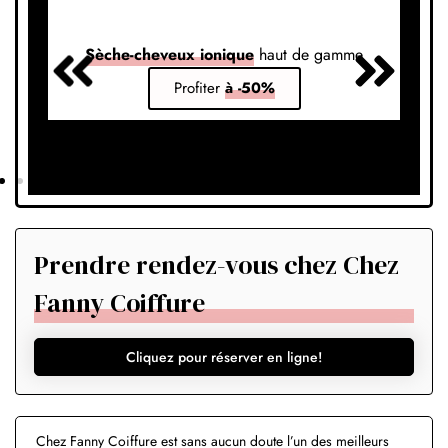
Sèche-cheveux ionique
haut de gamme
S
Profiter
à -50%
Prendre rendez-vous chez Chez
Fanny Coiffure
Cliquez pour réserver en ligne!
Chez Fanny Coiffure est sans aucun doute l’un des meilleurs