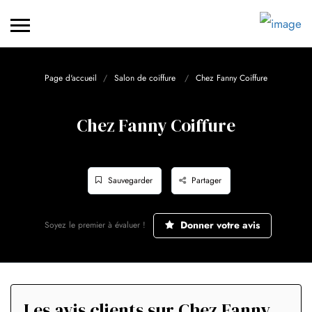
Page d'accueil
Salon de coiffure
Chez Fanny Coiffure
Chez Fanny Coiffure
Sauvegarder
Partager
Donner votre avis
Soyez le premier à évaluer !
Les avis clients sur Chez Fanny