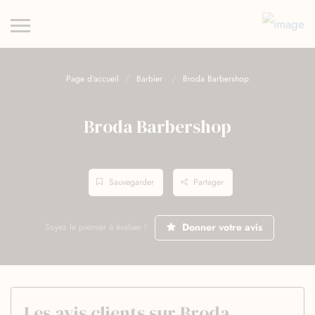
Page d'accueil
Barbier
Broda Barbershop
Broda Barbershop
Sauvegarder
Partager
Donner votre avis
Soyez le premier à évaluer !
Les avis clients sur Broda