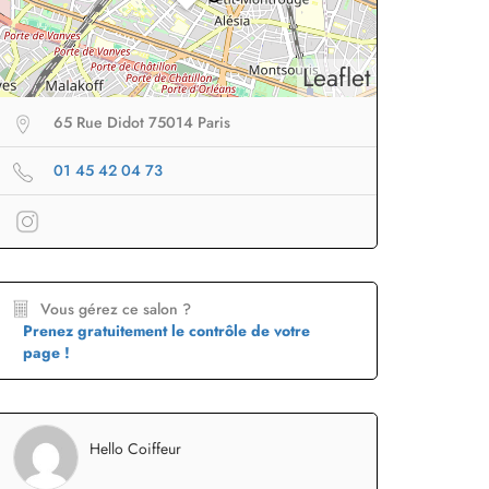
Leaflet
65 Rue Didot 75014 Paris
01 45 42 04 73
Vous gérez ce salon ?
Prenez gratuitement le contrôle de votre
page !
eur sans fil
facile à
Brosse lissante
pour des
B
porter en voyage
lissage ultra rapide
p
Hello Coiffeur
Profiter
à -50%
Profiter
à -50%