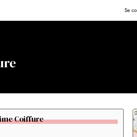
Se co
ure
Time Coiffure