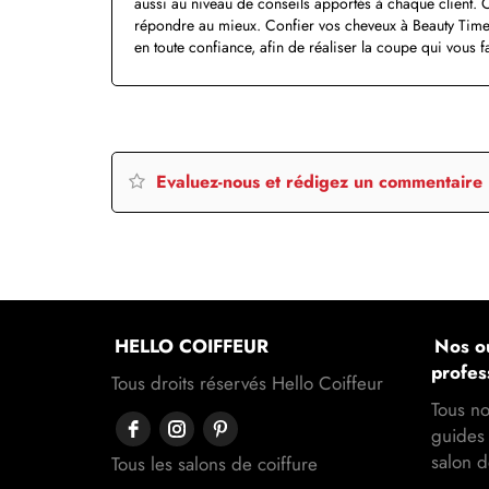
aussi au niveau de conseils apportés à chaque client. 
répondre au mieux. Confier vos cheveux à Beauty Time 
en toute confiance, afin de réaliser la coupe qui vous fa
Evaluez-nous et rédigez un commentaire
HELLO COIFFEUR
Nos ou
profes
Tous droits réservés Hello Coiffeur
Tous no
guides 
salon d
Tous les salons de coiffure