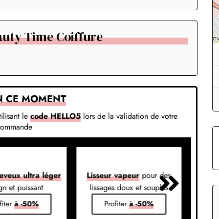
auty Time Coiffure
N CE MOMENT
ilisant le
code HELLO5
lors de la validation de votre
commande
eveux ultra léger
Lisseur vapeur
pour des
Liss
gn et puissant
lissages doux et souples
em
fiter
à -50%
Profiter
à -50%