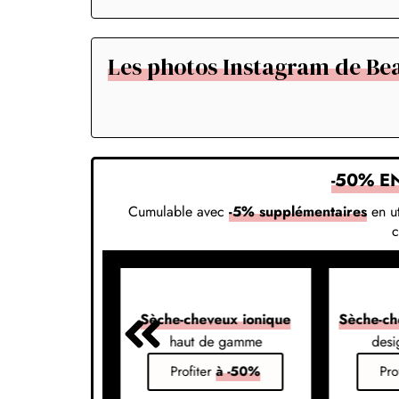
Les photos Instagram de Be
-50% E
Cumulable avec
-5% supplémentaires
en ut
veux 7-en-1
Sèche-cheveux ionique
Sèche-ch
s vos styles
haut de gamme
desi
er
à -50%
Profiter
à -50%
Pro