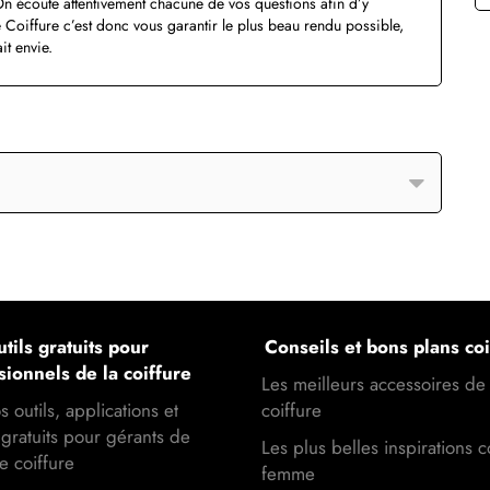
On écoute attentivement chacune de vos questions afin d’y
Coiffure c’est donc vous garantir le plus beau rendu possible,
it envie.
tils gratuits pour
Conseils et bons plans coi
sionnels de la coiffure
Les meilleurs accessoires de
s outils, applications et
coiffure
gratuits pour gérants de
Les plus belles inspirations c
e coiffure
femme