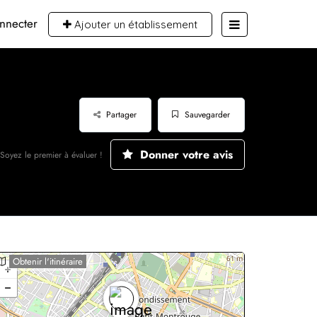
nnecter
Ajouter un établissement
Partager
Sauvegarder
Donner votre avis
Soyez le premier à évaluer !
Obtenir l'itinéraire