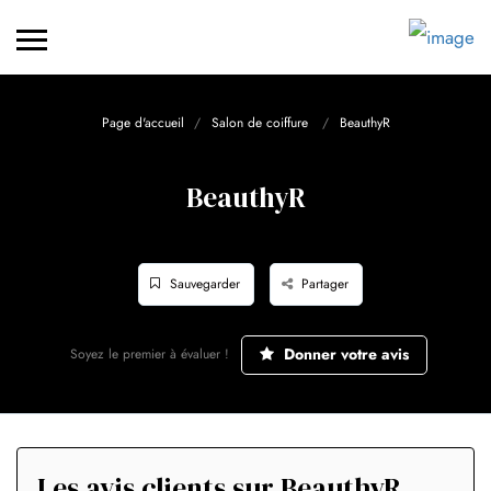
Page d'accueil
Salon de coiffure
BeauthyR
BeauthyR
Sauvegarder
Partager
Donner votre avis
Soyez le premier à évaluer !
Les avis clients sur BeauthyR