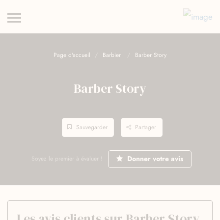
Page d'accueil
Barbier
Barber Story
Barber Story
Sauvegarder
Partager
Donner votre avis
Soyez le premier à évaluer !
Les avis clients sur Barber Story