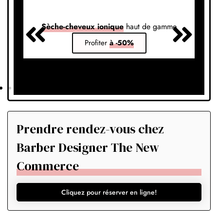
Sèche-cheveux ionique
haut de gamme
S
Profiter
à -50%
Prendre rendez-vous chez
Barber Designer The New
Commerce
Cliquez pour réserver en ligne!