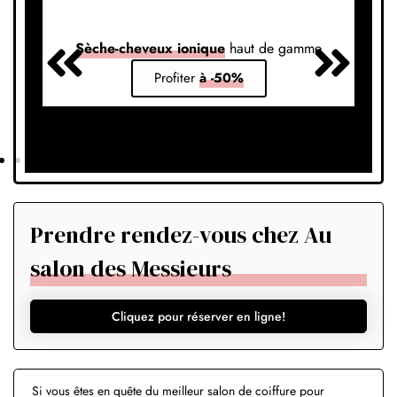
Sèche-cheveux ionique
haut de gamme
S
Profiter
à -50%
Prendre rendez-vous chez Au
salon des Messieurs
Cliquez pour réserver en ligne!
Si vous êtes en quête du meilleur salon de coiffure pour