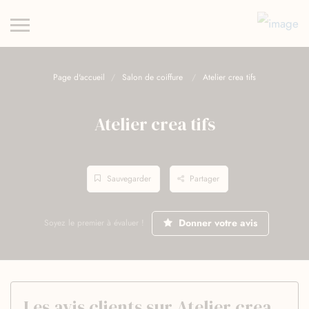
Page d'accueil
Salon de coiffure
Atelier crea tifs
Atelier crea tifs
Sauvegarder
Partager
Donner votre avis
Soyez le premier à évaluer !
Les avis clients sur Atelier crea