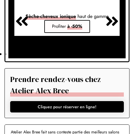
Sèche-cheveux ionique
haut de gamme
S
Profiter
à -50%
Prendre rendez-vous chez
Atelier Alex Bree
Cliquez pour réserver en ligne!
Atelier Alex Bree fait sans conteste partie des meilleurs salons