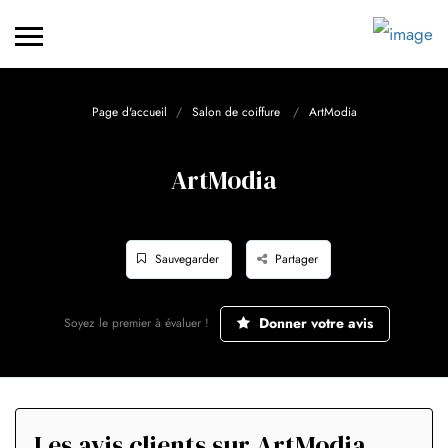
Page d'accueil
Salon de coiffure
ArtModia
ArtModia
Sauvegarder
Partager
Donner votre avis
Soyez le premier à évaluer !
Les avis clients sur ArtModia