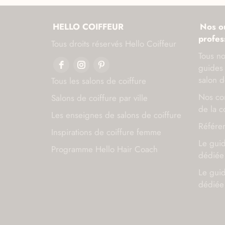
HELLO COIFFEUR
Nos ou
profes
Tous droits réservés Hello Coiffeur
Tous no
guides 
salon d
Tous les salons de coiffure
Nos con
Salons de coiffure par ville
de la c
Les enseignes de salons de coiffure
Référen
Inspirations de coiffure femme
Le gui
Programme Hello Hair Coach
dédiée 
Le gui
dédiée 