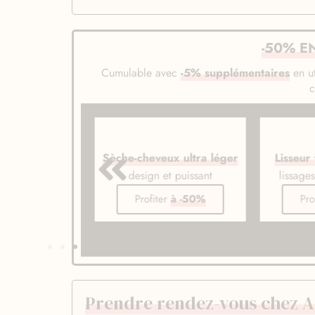
-50% E
Cumulable avec
-5% supplémentaires
en ut
veux ionique
Sèche-cheveux ultra léger
Lisseur
de gamme
design et puissant
lissage
er
à -50%
Profiter
à -50%
Pro
Prendre rendez-vous chez 