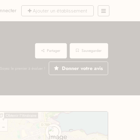
nnecter
Ajouter un établissement
Partager
Sauvegarder
Donner votre avis
Soyez le premier à évaluer !
Obtenir l'itinéraire