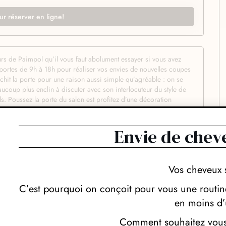
ur réserver en ligne!
urs de Paimpol qu’il vous faut abolument essayer si vous avez
portes de 9h à 18h pour réaliser vos envies de nouvelles coupes
hit la porte pour une raison aussi simple qu’agréable : on se
ucoup plus enclin à discuter avec son interlocuteur du style de
s. Poussez la porte du salon est profitez d’une décoration
us met immédiatement à l’aise. Profitez du sourire et de la
ise à profit pour comprendre vos demandes. Pour Agnes M
nc toute son expertise pour vous garantir un réultat tout
Envie de chev
ra sublimée par les produits coiffants, shampoings et soins
fiter uniquement des meilleures produits afin de magnifier vos
 Chez Agnes M chaque client a droit à tous les conseils d’expert
Vos cheveux 
iffer plus rapidement au quotidien, alors profitez-en : c’est à
re. Vous pouvez donc prendre rendez-vous les yeux fermés chez
C’est pourquoi on conçoit pour vous une routine
en moins d’
Comment souhaitez vous 