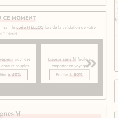
N CE MOMENT
ilisant le
code HELLO5
lors de la validation de votre
commande
 vapeur
pour des
Lisseur sans fil
facile à
Bros
s doux et souples
emporter en voyage
li
fiter
à -50%
Profiter
à -50%
Agnes M