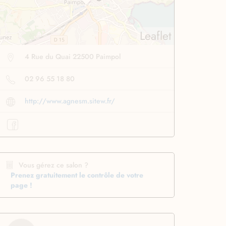
Leaflet
4 Rue du Quai 22500 Paimpol
02 96 55 18 80
http://www.agnesm.sitew.fr/
se lissante
pour des
Boucleur automatique
ssage ultra rapide
pour boucler facilement
Profiter
à -50%
Profiter
à -50%
Vous gérez ce salon ?
Prenez gratuitement le contrôle de votre
page !