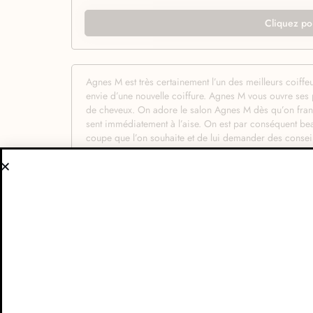
Cliquez po
Agnes M est très certainement l’un des meilleurs coiffe
envie d’une nouvelle coiffure. Agnes M vous ouvre ses 
de cheveux. On adore le salon Agnes M dès qu’on franc
sent immédiatement à l’aise. On est par conséquent bea
coupe que l’on souhaite et de lui demander des conseil
agréable, soignée et d’une ambiance chaleureuse qui vo
bonne humeur de votre hôte qui met toute son expert
chaque client est réellement unique et votre hôte met do
simplement parfait. Votre nouvelle coupe ou couleur se
utilisés par Agnes M. En effet, votre hôte vous fait pro
cheveux et de leur offrir plus de soyeux et de douceur.
qu’il souhaite pour prendre soin de ses cheveux et se co
cela que l’on remarque les meilleurs salons de coiffu
Agnes M pour réaliser votre prochaine coiffure.