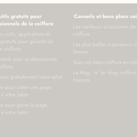
tils gratuits pour
Conseils et bons plans coi
sionnels de la coiffure
Les meilleurs accessoires de
s outils, applications et
coiffure
gratuits pour gérants de
Les plus belles inspirations c
e coiffure
femme
seils pour professionnels
Tous nos tutos coiffure en vi
oiffure
Le Mag - le 1er blog coiffure
cez gratuitement votre salon
français
de pour créer une page
à votre salon
de pour gérer la page
à votre salon