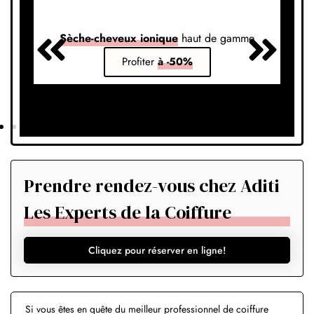
Sèche-cheveux ionique
haut de gamme
S
Profiter
à -50%
Prendre rendez-vous chez Aditi
Les Experts de la Coiffure
Cliquez pour réserver en ligne!
Si vous êtes en quête du meilleur professionnel de coiffure