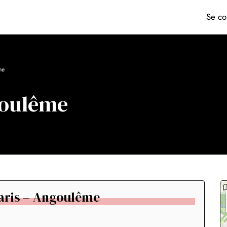
Se co
me
goulême
Paris – Angoulême