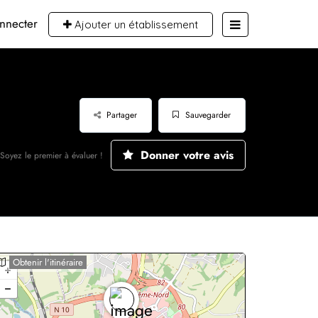
nnecter
Ajouter un établissement
Partager
Sauvegarder
Donner votre avis
Soyez le premier à évaluer !
Obtenir l'itinéraire