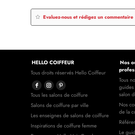
Evaluez-nous et rédigez un commentaire
HELLO COIFFEUR
Nos ou
profes
Tous droits réservés Hello Coiffeur
Tous no
guides 
salon d
Tous les salons de coiffure
Nos con
Salons de coiffure par ville
de la c
Les enseignes de salons de coiffure
Référen
Inspirations de coiffure femme
Le gui