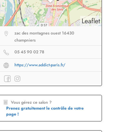
Leaflet
zac des montagnes ouest 16430
champniers
05 45 90 02 78
https://www.addict-paris.fr/
Vous gérez ce salon ?
eur sans fil
facile à
Brosse lissante
pour des
B
Prenez gratuitement le contrôle de votre
porter en voyage
lissage ultra rapide
p
page !
Profiter
à -50%
Profiter
à -50%