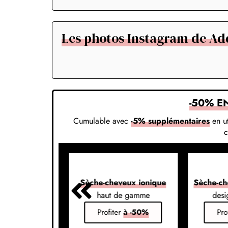
Les photos Instagram de Ad
-50% E
Cumulable avec
-5% supplémentaires
en ut
veux 7-en-1
Sèche-cheveux ionique
Sèche-ch
s vos styles
haut de gamme
desi
er
à -50%
Profiter
à -50%
Pro