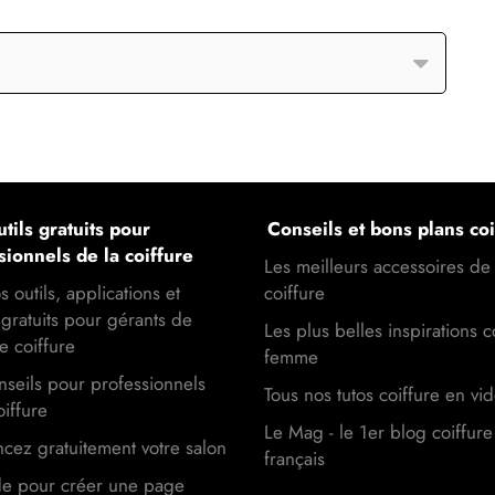
tils gratuits pour
Conseils et bons plans coi
sionnels de la coiffure
Les meilleurs accessoires de
s outils, applications et
coiffure
gratuits pour gérants de
Les plus belles inspirations c
e coiffure
femme
seils pour professionnels
Tous nos tutos coiffure en vi
oiffure
Le Mag - le 1er blog coiffure
cez gratuitement votre salon
français
de pour créer une page