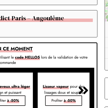
dict Paris – Angoulême
N CE MOMENT
ilisant le
code HELLO5
lors de la validation de votre
commande
eveux ultra léger
Lisseur vapeur
pour des
Liss
gn et puissant
lissages doux et souples
em
fiter
à -50%
Profiter
à -50%