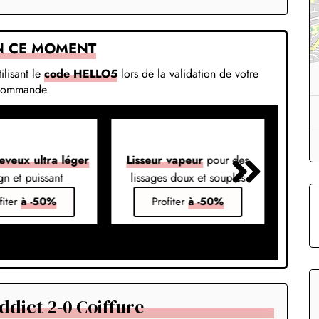
N CE MOMENT
ilisant le
code HELLO5
lors de la validation de votre
commande
eveux ultra léger
Lisseur vapeur
pour des
Liss
gn et puissant
lissages doux et souples
em
fiter
à -50%
Profiter
à -50%
dict 2-0 Coiffure