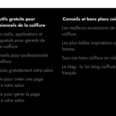
tils gratuits pour
Conseils et bons plans coi
sionnels de la coiffure
Les meilleurs accessoires de
s outils, applications et
coiffure
gratuits pour gérants de
Les plus belles inspirations c
e coiffure
femme
seils pour professionnels
Tous nos tutos coiffure en vi
oiffure
Le Mag - le 1er blog coiffure
cez gratuitement votre salon
français
de pour créer une page
à votre salon
de pour gérer la page
à votre salon