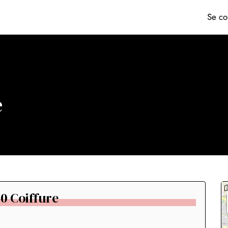
Se co
e
-0 Coiffure