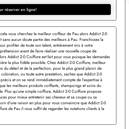
ur réserver en ligne!
cela vous cherchez le meilleur coiffeur de Pau alors Addict 2-0
ait sans aucun doute partie des meilleurs à Pau. Franchissez la
r profiter de toute son talent, entièrement mis à votre
appréhension avant de faire réaliser une nouvelle coupe de
alors Addict 2-0 Coiffure est fait pour vous puisque les demandes
ière la plus fidèle possible. Chez Addict 2-0 Coiffure, meilleur
 du détail et de la perfection, pour le plus grand plaisir de
coloration, ou toute autre prestation, sachez que Addict 2-0
et précis et on se rend immédiatement compte de l’expertise à
 que les meilleurs produits coiffants, shampoings et soins du
ble. Plus qu’une simple coiffure, Addict 2-0 Coiffure propose
tuces pour mieux entretenir ses cheveux et sa coupe ou sa
esoin d’une raison en plus pour vous convaincre que Addict 2-0
fure de Pau il vous suffit de regarder les notations clients à la