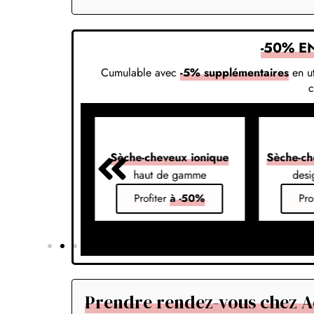
-50% E
Cumulable avec
-5% supplémentaires
en ut
veux 7-en-1
Sèche-cheveux ionique
Sèche-ch
s vos styles
haut de gamme
desi
er
à -50%
Profiter
à -50%
Pro
Prendre rendez-vous chez Ad