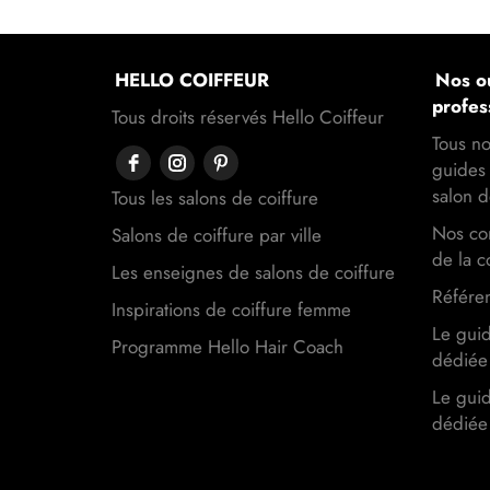
HELLO COIFFEUR
Nos ou
profes
Tous droits réservés Hello Coiffeur
Tous no
guides 
salon d
Tous les salons de coiffure
Nos con
Salons de coiffure par ville
de la c
Les enseignes de salons de coiffure
Référen
Inspirations de coiffure femme
Le gui
Programme Hello Hair Coach
dédiée 
Le gui
dédiée 