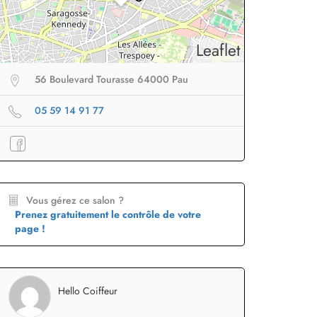
Leaflet
56 Boulevard Tourasse 64000 Pau
05 59 14 91 77
eur sans fil
facile à
Brosse lissante
pour des
B
porter en voyage
lissage ultra rapide
p
Profiter
à -50%
Profiter
à -50%
Vous gérez ce salon ?
Prenez gratuitement le contrôle de votre
page !
Hello Coiffeur