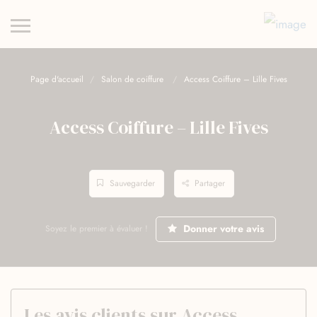
Page d'accueil
Salon de coiffure
Access Coiffure – Lille Fives
Access Coiffure – Lille Fives
Sauvegarder
Partager
Donner votre avis
Soyez le premier à évaluer !
Les avis clients sur Access