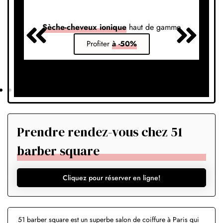
Sèche-cheveux ionique
haut de gamme
S
Profiter
à -50%
Prendre rendez-vous chez 51
barber square
Cliquez pour réserver en ligne!
51 barber square est un superbe salon de coiffure à Paris qui