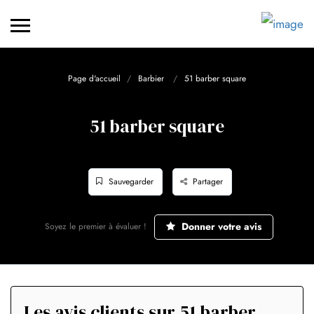
Page d'accueil
Barbier
51 barber square
51 barber square
Sauvegarder
Partager
Donner votre avis
Soyez le premier à évaluer !
Les avis clients sur 51 barber